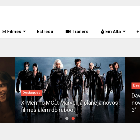
Filmes
Estreou
Trailers
Em Alta
+
Des
Destaques
Dav
X-Men no MCU: Marvel já planeja novos
nov
filmes além do reboot
3'