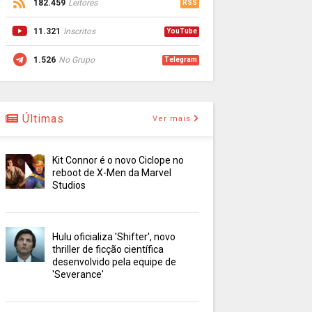
182.459
Leitores
RSS
11.321
Inscritos
YouTube
1.526
No Grupo
Telegram
Últimas
Ver mais
Kit Connor é o novo Ciclope no
reboot de X-Men da Marvel
Studios
Hulu oficializa 'Shifter', novo
thriller de ficção científica
desenvolvido pela equipe de
'Severance'