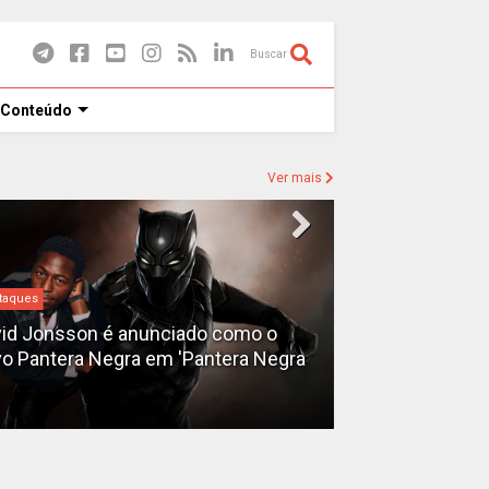
Buscar
 Conteúdo
Ver mais
taques
Destaques
id Jonsson é anunciado como o
o Pantera Negra em 'Pantera Negra
Ryan Gosling é
Fantasma do 