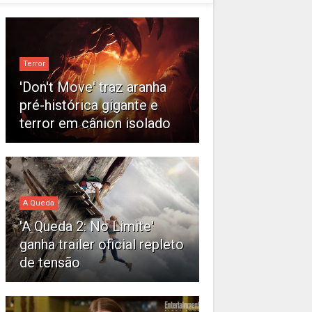
Terror
'Don't Move' traz aranha
pré-histórica gigante e
terror em cânion isolado
A Queda
'A Queda 2: No Limite'
ganha trailer oficial repleto
de tensão