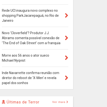
Rede UCI inaugura novo complexo no
shopping ParkJacarepaguá, no Rio de
Janeiro
Novo 'Cloverfield'? Produtor J.J.
Abrams comenta possível conexão de
'The End of Oak Street' com a franquia
Morre aos 56 anos o ator sueco
Michael Nyqvist
Inde Navarrette confirma reunião com
diretor do reboot de 'X-Men' e revela
papel dos sonhos
Últimas de Terror
Ver mais