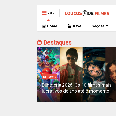
Menu
Home
Breve
Seções
Destaques
bilheteria
mente
 trailer caótico
Bilheteria 2026: Os 10 filmes mais
lucrativos do ano até o momento