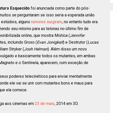
uturo Esquecido
foi anunciada como parte do pós-
uitos se perguntaram se isso seria a esperada união
 estúdios, alguns
rumores surgiram
, no entanto tudo era
zendo seu retorno para as telonas no último fim de
nibilizada online, que mostra Mística (
Jennifer
es, incluindo Groxo (
Evan Jonigkeit
) e Destrutor (
Lucas
lliam Stryker (
Josh Helman
). Além disso um novo
divulgado e basicamente todos os mutantes, em ambas
, Magneto e o Sentinela, aparecem, com exceção de
 seus poderes telecinéticos para enviar mentalmente
onde ele vai se unir com mutantes bons e maus para
que ela comece.
ga aos cinemas em
23 de maio
, 2014 em 3D.