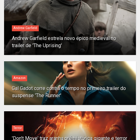
Andrew Garfield
Andrew Garfield estrela novo épico medieval no
trailer de 'The Uprising'
Amazon
Gal Gadot corre contra o tempo no primeiro trailer do
suspense 'The Runner'
Terror
'Don't Move' traz aranha pré-histórica gigante e terror