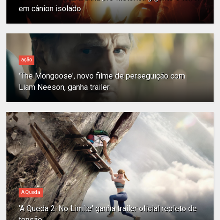
em cânion isolado
ação
'The Mongoose', novo filme de perseguição com
Liam Neeson, ganha trailer
A Queda
'A Queda 2: No Limite' ganha trailer oficial repleto de
tensão