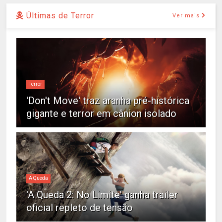
Últimas de Terror
Ver mais
Terror
'Don't Move' traz aranha pré-histórica
gigante e terror em cânion isolado
A Queda
'A Queda 2: No Limite' ganha trailer
oficial repleto de tensão