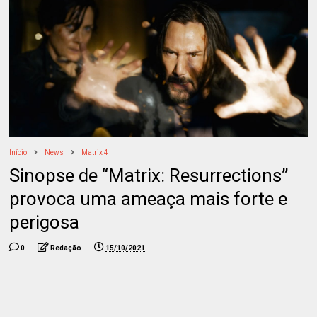
Início
News
Matrix 4
Sinopse de “Matrix: Resurrections”
provoca uma ameaça mais forte e
perigosa
0
Redação
15/10/2021