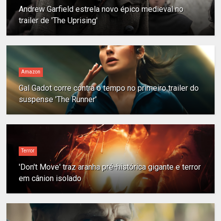
Andrew Garfield estrela novo épico medieval no
trailer de 'The Uprising'
Amazon
Gal Gadot corre contra o tempo no primeiro trailer do
suspense 'The Runner'
Terror
'Don't Move' traz aranha pré-histórica gigante e terror
em cânion isolado