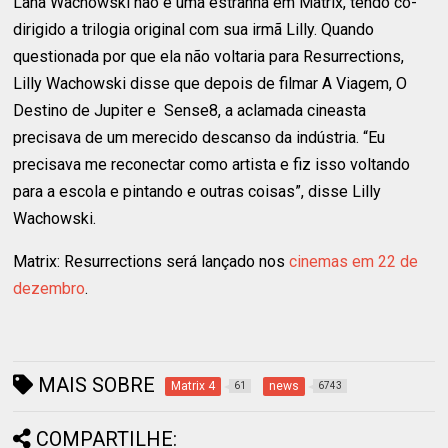
Lana Wachowski não é uma estranha em Matrix, tendo co-
dirigido a trilogia original com sua irmã Lilly. Quando
questionada por que ela não voltaria para Resurrections,
Lilly Wachowski disse que depois de filmar A Viagem, O
Destino de Jupiter e Sense8, a aclamada cineasta
precisava de um merecido descanso da indústria. “Eu
precisava me reconectar como artista e fiz isso voltando
para a escola e pintando e outras coisas”, disse Lilly
Wachowski.
Matrix: Resurrections será lançado nos
cinemas em 22 de
dezembro
.
MAIS SOBRE
Matrix 4
news
61
6743
COMPARTILHE: