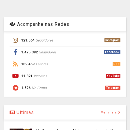
Acompanhe nas Redes
121.564
Seguidores
Instagram
1.475.392
Seguidores
Facebook
182.459
Leitores
RSS
11.321
Inscritos
YouTube
1.526
No Grupo
Telegram
Últimas
Ver mais