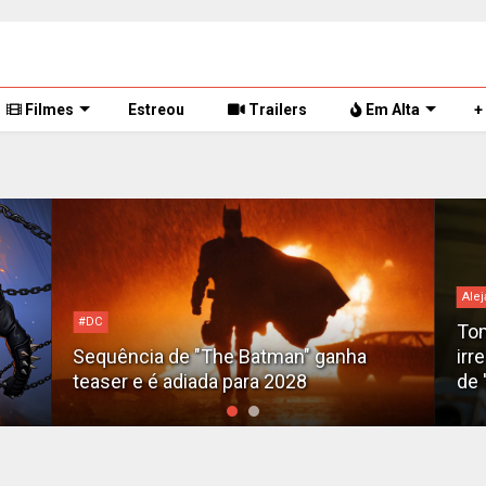
Filmes
Estreou
Trailers
Em Alta
+
Alej
#DC
Tom
Sequência de "The Batman" ganha
irr
teaser e é adiada para 2028
de 