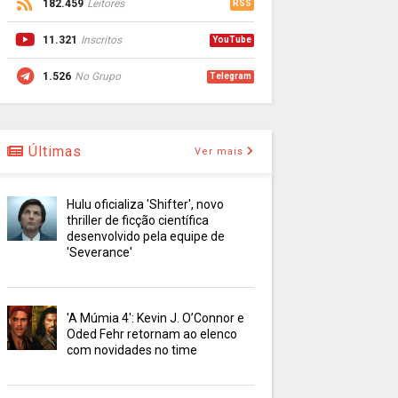
182.459
Leitores
RSS
11.321
Inscritos
YouTube
1.526
No Grupo
Telegram
Últimas
Ver mais
Hulu oficializa 'Shifter', novo
thriller de ficção científica
desenvolvido pela equipe de
'Severance'
'A Múmia 4': Kevin J. O’Connor e
Oded Fehr retornam ao elenco
com novidades no time