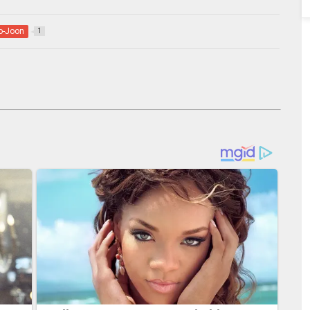
o-Joon
1