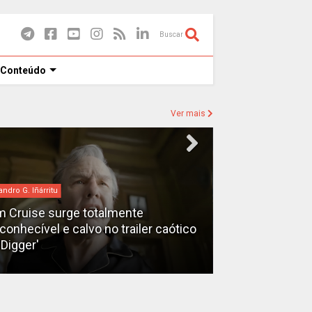
Buscar
 Conteúdo
Ver mais
andro G. Iñárritu
bilheteria
 Cruise surge totalmente
econhecível e calvo no trailer caótico
Bilheteria 2026
'Digger'
lucrativos do 