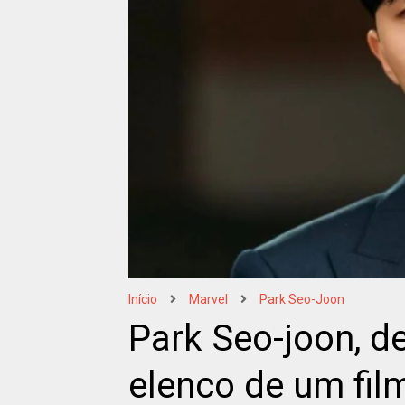
Início
Marvel
Park Seo-Joon
Park Seo-joon, de
elenco de um fil