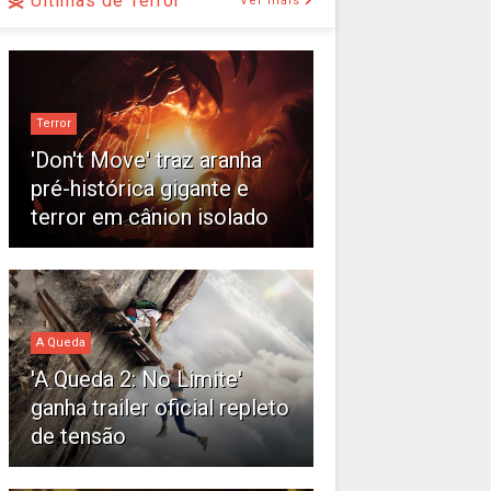
Últimas de Terror
Ver mais
Terror
'Don't Move' traz aranha
pré-histórica gigante e
terror em cânion isolado
A Queda
'A Queda 2: No Limite'
ganha trailer oficial repleto
de tensão