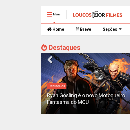
Menu
Home
Breve
Seções
Destaques
Destaques
iado como o
'Pantera Negra
Ryan Gosling é o novo Motoqueiro
Fantasma do MCU