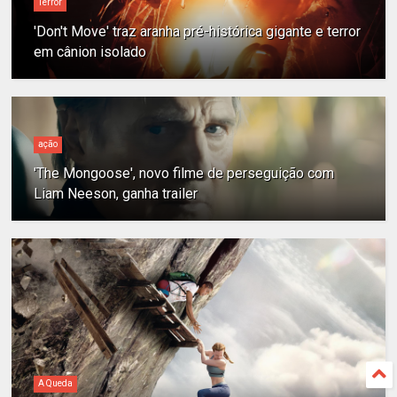
Terror
'Don't Move' traz aranha pré-histórica gigante e terror
em cânion isolado
ação
'The Mongoose', novo filme de perseguição com
Liam Neeson, ganha trailer
A Queda