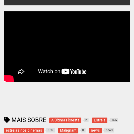
MAIS SOBRE
A Última Floresta
Estreia
2
146
estreias nos cinemas
Malignant
news
302
8
6743