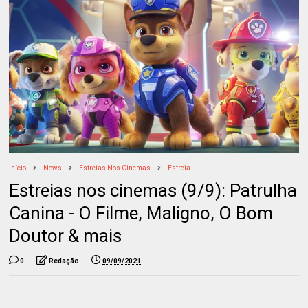
Início
News
Estreias Nos Cinemas
Estreia
Estreias nos cinemas (9/9): Patrulha
Canina - O Filme, Maligno, O Bom
Doutor & mais
0
Redação
09/09/2021