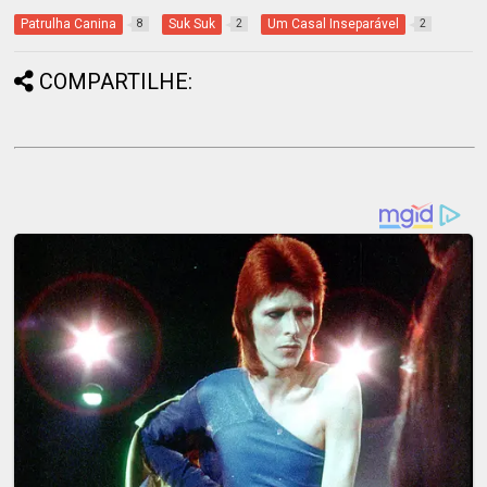
Patrulha Canina
Suk Suk
Um Casal Inseparável
8
2
2
COMPARTILHE: