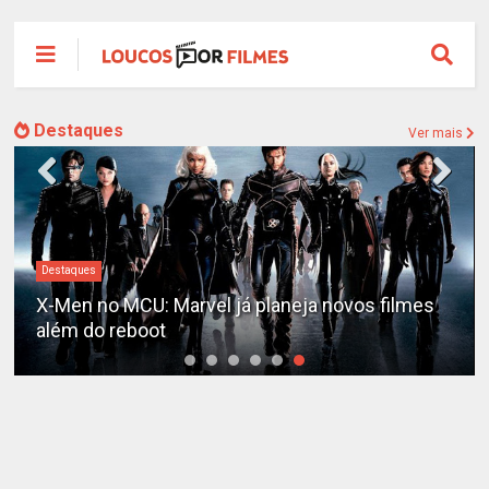
Destaques
Ver mais
Destaques
X-Men no MCU: Marvel já planeja novos filmes
além do reboot