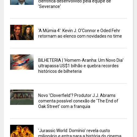
científica desenvolvido pela equipe de
'Severance'
'A Múmia 4': Kevin J. O’Connor e Oded Fehr
retornam ao elenco com novidades no time
BILHETERIA | 'Homem-Aranha: Um Novo Dia'
ultrapassa US$1 bilhão e quebra recordes
históricos de bilheteria
Novo 'Cloverfield'? Produtor J.J. Abrams
comenta possível conexão de 'The End of
Oak Street' com a franquia
'Jurassic World: Domínio' revela custo
milionário e entra para a história do cinema