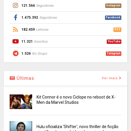
121.564
Seguidores
Instagram
1.475.392
Seguidores
Facebook
182.459
Leitores
RSS
11.321
Inscritos
YouTube
1.526
No Grupo
Telegram
Últimas
Ver mais
Kit Connor é o novo Ciclope no reboot de X-
Men da Marvel Studios
Hulu oficializa 'Shifter', novo thriller de ficção