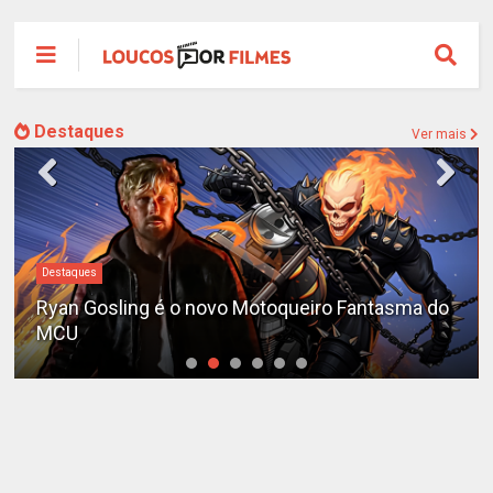
Destaques
Ver mais
Destaques
Ryan Gosling é o novo Motoqueiro Fantasma do
MCU