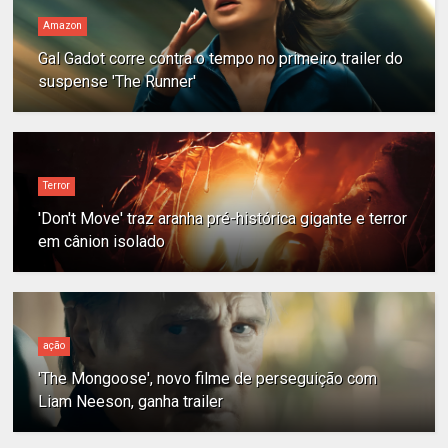
Amazon
Gal Gadot corre contra o tempo no primeiro trailer do
suspense 'The Runner'
Terror
'Don't Move' traz aranha pré-histórica gigante e terror
em cânion isolado
ação
'The Mongoose', novo filme de perseguição com
Liam Neeson, ganha trailer