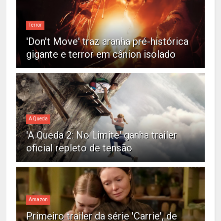
Terror
'Don't Move' traz aranha pré-histórica
gigante e terror em cânion isolado
A Queda
'A Queda 2: No Limite' ganha trailer
oficial repleto de tensão
Amazon
Primeiro trailer da série 'Carrie', de