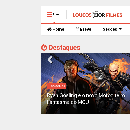
Menu
Home
Breve
Seções
Destaques
Destaques
iado como o
'Pantera Negra
Ryan Gosling é o novo Motoqueiro
Fantasma do MCU