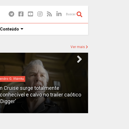
Buscar
 Conteúdo
Ver mais
andro G. Iñárritu
bilheteria
 Cruise surge totalmente
econhecível e calvo no trailer caótico
Bilheteria 2026
'Digger'
lucrativos do 