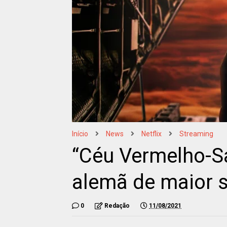
Início
News
Netflix
Streaming
“Céu Vermelho-S
alemã de maior s
0
Redação
11/08/2021