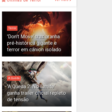
Últimas de Terror
Ver mais
Terror
'Don't Move' traz aranha
pré-histórica gigante e
terror em cânion isolado
A Queda
'A Queda 2: No Limite'
ganha trailer oficial repleto
de tensão