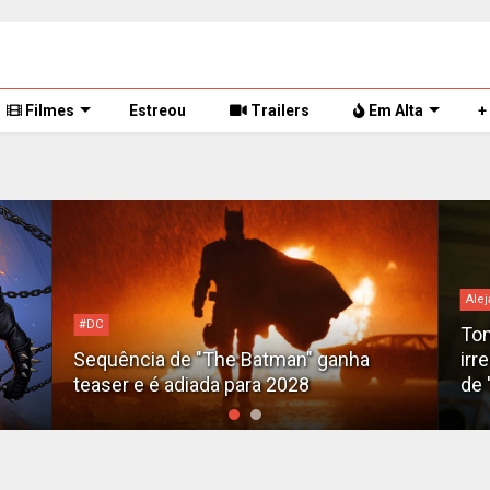
Filmes
Estreou
Trailers
Em Alta
+
Alej
#DC
Tom
Sequência de "The Batman" ganha
irr
teaser e é adiada para 2028
de 