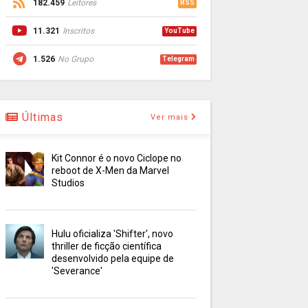
182.459
Leitores
RSS
11.321
Inscritos
YouTube
1.526
No Grupo
Telegram
Últimas
Ver mais
Kit Connor é o novo Ciclope no
reboot de X-Men da Marvel
Studios
Hulu oficializa 'Shifter', novo
thriller de ficção científica
desenvolvido pela equipe de
'Severance'