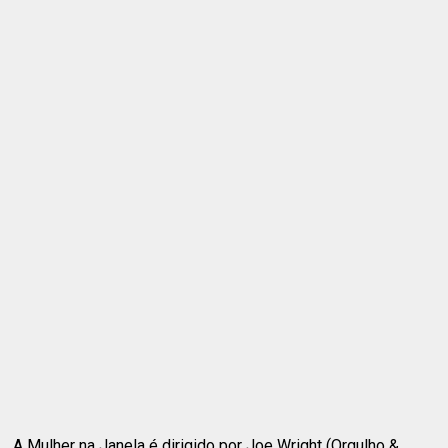
A Mulher na Janela é dirigido por Joe Wright (Orgulho &