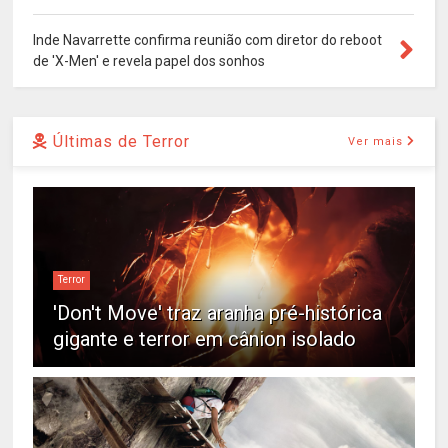
Inde Navarrette confirma reunião com diretor do reboot
de 'X-Men' e revela papel dos sonhos
Últimas de Terror
Ver mais
Terror
'Don't Move' traz aranha pré-histórica
gigante e terror em cânion isolado