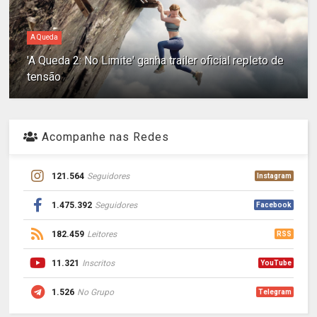
A Queda
'A Queda 2: No Limite' ganha trailer oficial repleto de
tensão
Acompanhe nas Redes
121.564
Seguidores
Instagram
1.475.392
Seguidores
Facebook
182.459
Leitores
RSS
11.321
Inscritos
YouTube
1.526
No Grupo
Telegram