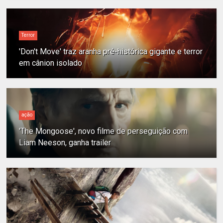
Terror
'Don't Move' traz aranha pré-histórica gigante e terror
em cânion isolado
ação
'The Mongoose', novo filme de perseguição com
Liam Neeson, ganha trailer