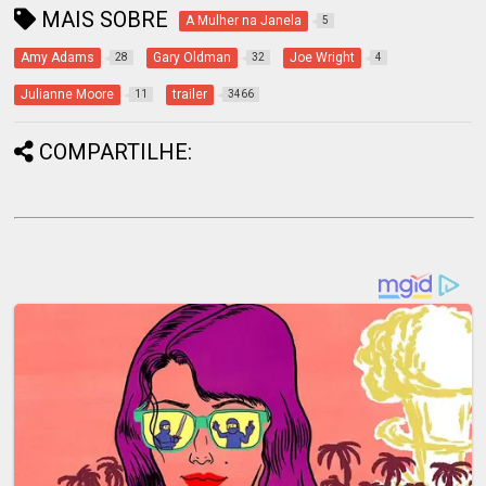
MAIS SOBRE
A Mulher na Janela
5
Amy Adams
Gary Oldman
Joe Wright
28
32
4
Julianne Moore
trailer
11
3466
COMPARTILHE: