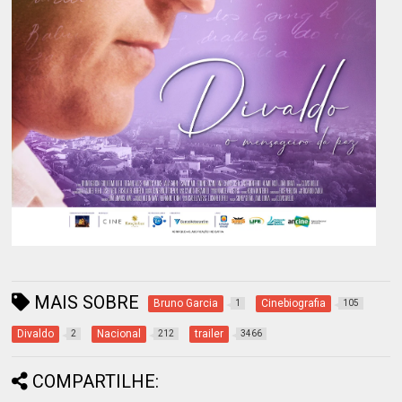
MAIS SOBRE
Bruno Garcia
Cinebiografia
1
105
Divaldo
Nacional
trailer
2
212
3466
COMPARTILHE: