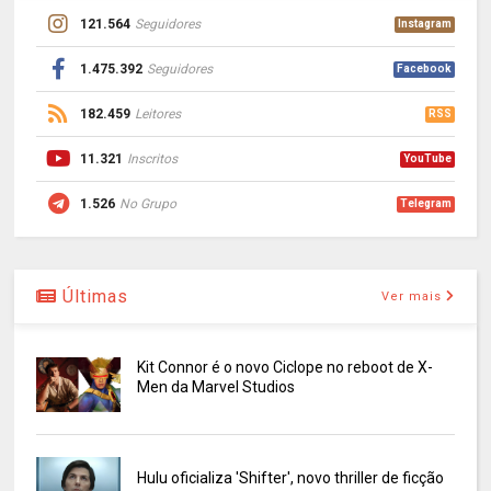
121.564
Seguidores
Instagram
1.475.392
Seguidores
Facebook
182.459
Leitores
RSS
11.321
Inscritos
YouTube
1.526
No Grupo
Telegram
Últimas
Ver mais
Kit Connor é o novo Ciclope no reboot de X-
Men da Marvel Studios
Hulu oficializa 'Shifter', novo thriller de ficção