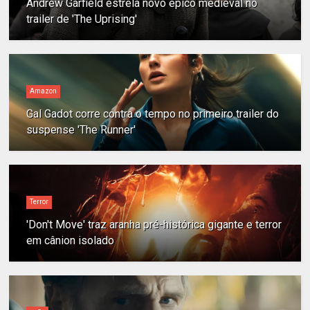
Andrew Garfield estrela novo épico medieval no
trailer de 'The Uprising'
Amazon
Gal Gadot corre contra o tempo no primeiro trailer do
suspense 'The Runner'
Terror
'Don't Move' traz aranha pré-histórica gigante e terror
em cânion isolado