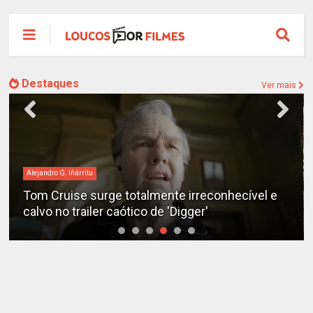
Destaques
Ver mais
Alejandro G. Iñárritu
Tom Cruise surge totalmente irreconhecível e
calvo no trailer caótico de 'Digger'