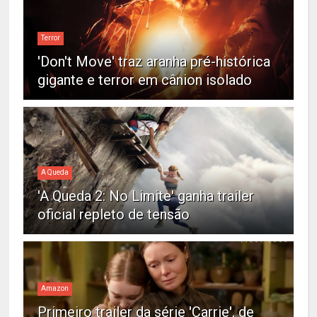
Terror
'Don't Move' traz aranha pré-histórica
gigante e terror em cânion isolado
A Queda
'A Queda 2: No Limite' ganha trailer
oficial repleto de tensão
Amazon
Primeiro trailer da série 'Carrie', de