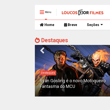
Menu
Home
Breve
Seções
Destaques
Destaques
iado como o
'Pantera Negra
Ryan Gosling é o novo Motoqueiro
Fantasma do MCU