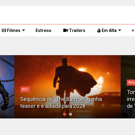
Filmes
Estreou
Trailers
Em Alta
+
Alej
#DC
Tom
Sequência de "The Batman" ganha
irr
teaser e é adiada para 2028
de 