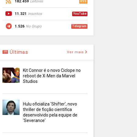
182.459
Leitores
RSS
11.321
Inscritos
YouTube
1.526
No Grupo
Telegram
Últimas
Ver mais
Kit Connor é o novo Ciclope no
reboot de X-Men da Marvel
Studios
Hulu oficializa 'Shifter', novo
thriller de ficção científica
desenvolvido pela equipe de
'Severance'