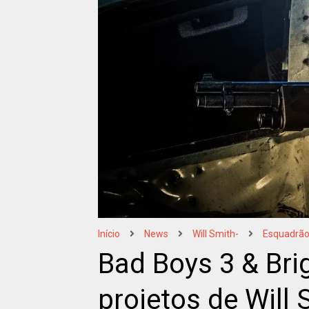
Início
News
Will Smith-
Esquadrão
Bad Boys 3 & Bri
projetos de Will 