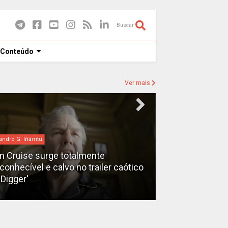
Buscar
 Conteúdo
Ver mais
andro G. Iñárritu
bilheteria
 Cruise surge totalmente
econhecível e calvo no trailer caótico
Bilheteria 2026
'Digger'
lucrativos do 