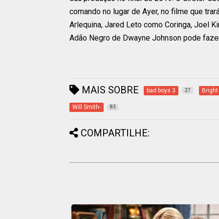
comando no lugar de Ayer, no filme que tra
Arlequina, Jared Leto como Coringa, Joel 
Adão Negro de Dwayne Johnson pode fazer 
MAIS SOBRE
bad boys 3
Bright
27
Will Smith-
83
COMPARTILHE: