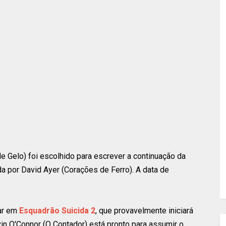
e Gelo) foi escolhido para escrever a continuação da
da por David Ayer (Corações de Ferro). A data de
ar em
Esquadrão Suicida 2
, que provavelmente iniciará
vin O'Connor (O Contador) está pronto para assumir o