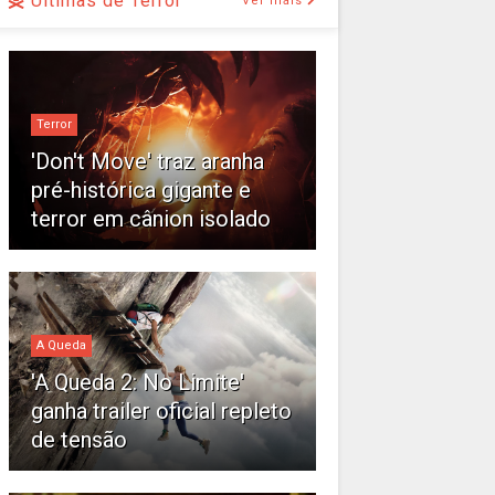
Últimas de Terror
Ver mais
Terror
'Don't Move' traz aranha
pré-histórica gigante e
terror em cânion isolado
A Queda
'A Queda 2: No Limite'
ganha trailer oficial repleto
de tensão