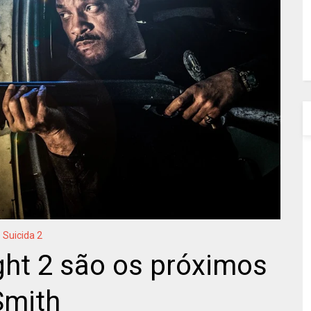
 Suicida 2
ght 2 são os próximos
Smith