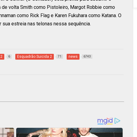
rá de volta Smith como Pistoleiro, Margot Robbie como
Kinnaman como Rick Flag e Karen Fukuhara como Katana. O
sua estreia nas telonas nessa sequência.
 2
Esquadrão Suicida 2
news
6
71
6743