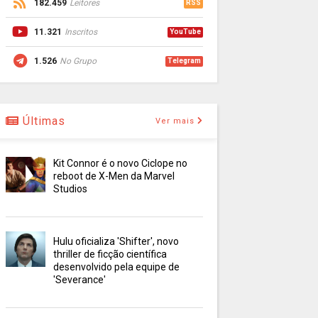
182.459
Leitores
RSS
11.321
Inscritos
YouTube
1.526
No Grupo
Telegram
Últimas
Ver mais
Kit Connor é o novo Ciclope no
reboot de X-Men da Marvel
Studios
Hulu oficializa 'Shifter', novo
thriller de ficção científica
desenvolvido pela equipe de
'Severance'