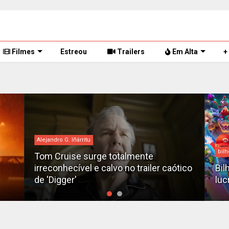
Filmes
Estreou
Trailers
Em Alta
+
Alejandro G. Iñárritu
bilh
Tom Cruise surge totalmente
irreconhecível e calvo no trailer caótico
Bil
de 'Digger'
luc