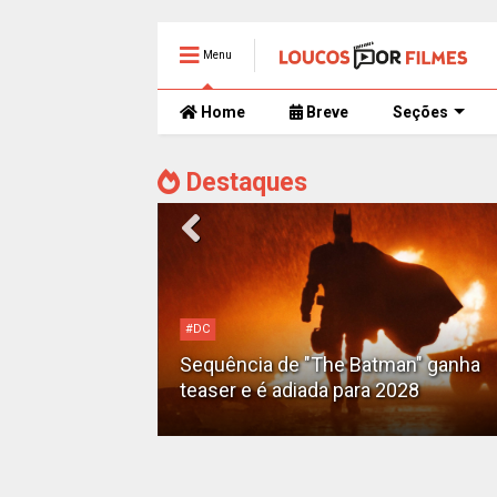
Menu
Home
Breve
Seções
Destaques
#DC
Motoqueiro
Sequência de "The Batman" ganha
teaser e é adiada para 2028