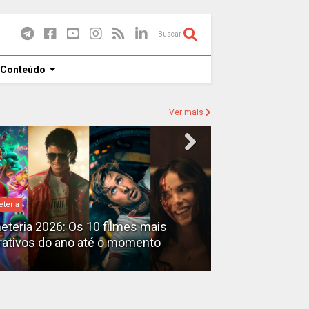
Buscar
 Conteúdo
Ver mais
eteria
Destaques
heteria 2026: Os 10 filmes mais
X-Men no MCU: 
rativos do ano até o momento
filmes além do