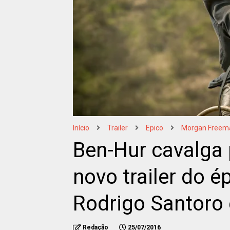
Início
Trailer
Epico
Morgan Freem
Ben-Hur cavalga 
novo trailer do 
Rodrigo Santoro
Redação
25/07/2016