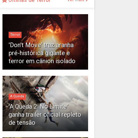
Últimas de Terror
Ver mais
Terror
'Don't Move' traz aranha
pré-histórica gigante e
terror em cânion isolado
A Queda
'A Queda 2: No Limite'
ganha trailer oficial repleto
de tensão