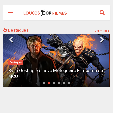
Destaques
Ver mais
Destaques
Ryan Gosling é o novo Motoqueiro Fantasma do
MCU