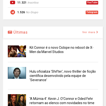
11.321
Inscritos
YouTube
1.526
No Grupo
Telegram
Últimas
Ver mais
Kit Connor é o novo Ciclope no reboot de X-
Men da Marvel Studios
Hulu oficializa 'Shifter', novo thriller de ficção
científica desenvolvido pela equipe de
'Severance'
'A Múmia 4': Kevin J. O’Connor e Oded Fehr
retornam ao elenco com novidades no time