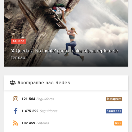
A Queda
'A Queda 2: No Limite' ganha trailer oficial repleto de
tensão
Acompanhe nas Redes
121.564
Seguidores
Instagram
1.475.392
Seguidores
Facebook
182.459
Leitores
RSS