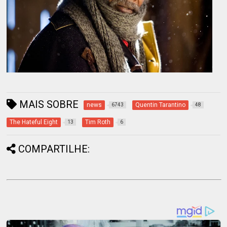
MAIS SOBRE
news
Quentin Tarantino
6743
48
The Hateful Eight
Tim Roth
13
6
COMPARTILHE: