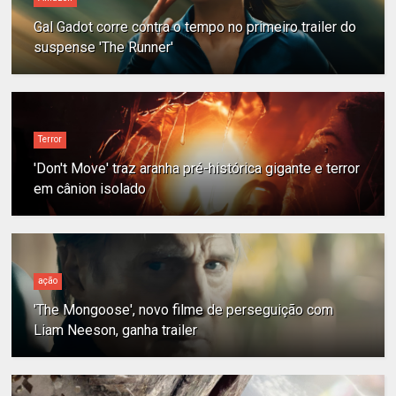
Gal Gadot corre contra o tempo no primeiro trailer do
suspense 'The Runner'
Terror
'Don't Move' traz aranha pré-histórica gigante e terror
em cânion isolado
ação
'The Mongoose', novo filme de perseguição com
Liam Neeson, ganha trailer