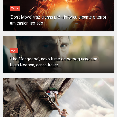
Terror
'Don't Move' traz aranha pré-histórica gigante e terror
em cânion isolado
ação
'The Mongoose', novo filme de perseguição com
Liam Neeson, ganha trailer