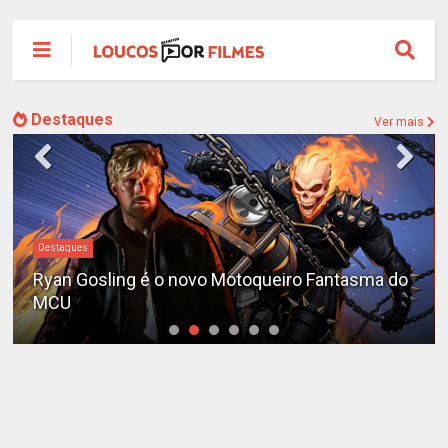
Destaques
Ver mais
aques
#DC
n Gosling é o novo Motoqueiro Fantasma do
Sequên
U
adiada