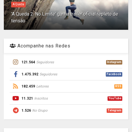
A Queda
'A Queda 2: No Limite' ganha trailer oficial repleto de
tensão
Acompanhe nas Redes
121.564
Seguidores
Instagram
1.475.392
Seguidores
Facebook
182.459
Leitores
RSS
11.321
Inscritos
YouTube
1.526
No Grupo
Telegram