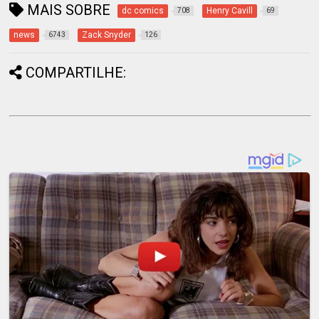
MAIS SOBRE
dc comics
Henry Cavill
708
69
news
Zack Snyder
6743
126
COMPARTILHE: