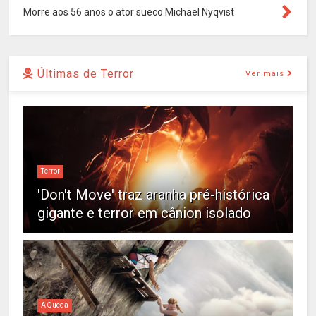
Morre aos 56 anos o ator sueco Michael Nyqvist
Últimas de Terror
Ver mais
Terror
'Don't Move' traz aranha pré-histórica
gigante e terror em cânion isolado
A Queda