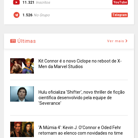
11.321
Inscritos
YouTube
1.526
No Grupo
Telegram
Últimas
Ver mais
Kit Connor é o novo Ciclope no reboot de X-
Men da Marvel Studios
Hulu oficializa 'Shifter', novo thriller de ficção
científica desenvolvido pela equipe de
'Severance'
'A Múmia 4': Kevin J. O’Connor e Oded Fehr
retornam ao elenco com novidades no time