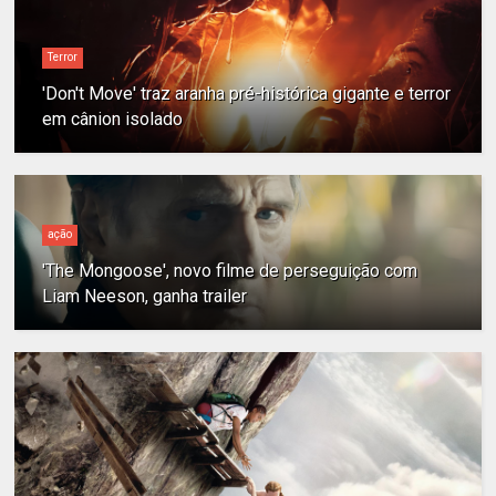
Terror
'Don't Move' traz aranha pré-histórica gigante e terror
em cânion isolado
ação
'The Mongoose', novo filme de perseguição com
Liam Neeson, ganha trailer