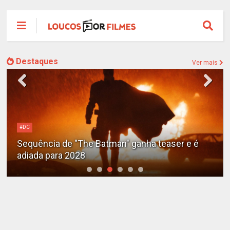
Destaques
Ver mais
Alejandro G. Iñárritu
Tom Cruise surge totalmente irreconhecível e
calvo no trailer caótico de 'Digger'