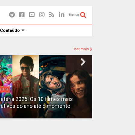
Buscar
 Conteúdo
Ver mais
eteria
Destaques
heteria 2026: Os 10 filmes mais
X-Men no MCU: 
rativos do ano até o momento
filmes além do