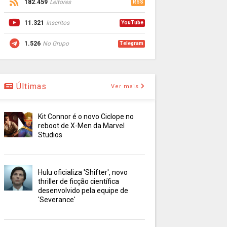
182.459
Leitores
RSS
11.321
Inscritos
YouTube
1.526
No Grupo
Telegram
Últimas
Ver mais
Kit Connor é o novo Ciclope no
reboot de X-Men da Marvel
Studios
Hulu oficializa 'Shifter', novo
thriller de ficção científica
desenvolvido pela equipe de
'Severance'