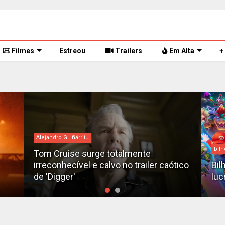
Filmes
Estreou
Trailers
Em Alta
+
Alejandro G. Iñárritu
bilh
Tom Cruise surge totalmente
irreconhecível e calvo no trailer caótico
Bil
de 'Digger'
luc