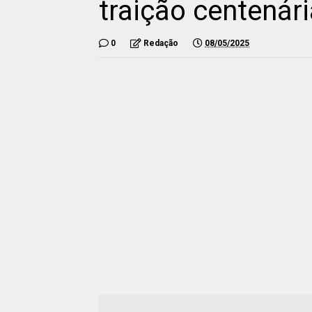
traição centenári
0
Redação
08/05/2025