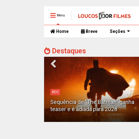
Menu
Home
Breve
Seções
Destaques
#DC
Motoqueiro
Sequência de "The Batman" ganha
teaser e é adiada para 2028