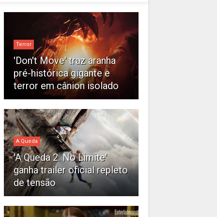
Terror
'Don't Move' traz aranha
pré-histórica gigante e
terror em cânion isolado
A Queda
'A Queda 2: No Limite'
ganha trailer oficial repleto
de tensão