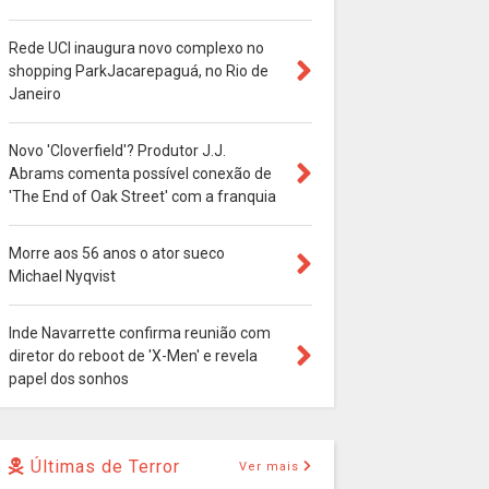
Rede UCI inaugura novo complexo no
shopping ParkJacarepaguá, no Rio de
Janeiro
Novo 'Cloverfield'? Produtor J.J.
Abrams comenta possível conexão de
'The End of Oak Street' com a franquia
Morre aos 56 anos o ator sueco
Michael Nyqvist
Inde Navarrette confirma reunião com
diretor do reboot de 'X-Men' e revela
papel dos sonhos
Últimas de Terror
Ver mais