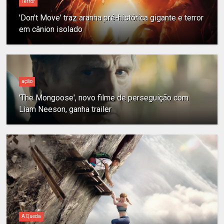
Terror
'Don't Move' traz aranha pré-histórica gigante e terror
em cânion isolado
ação
'The Mongoose', novo filme de perseguição com
Liam Neeson, ganha trailer
A Queda