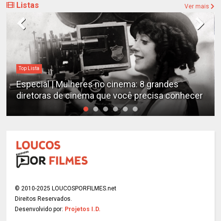
Listas
Ver mais
Destaques
s no cinema: 8 grandes
Estudo determina os f
a que você precisa conhecer
emocionantes de todo
© 2010-2025 LOUCOSPORFILMES.net
Direitos Reservados.
Desenvolvido por:
Projetos I.D.