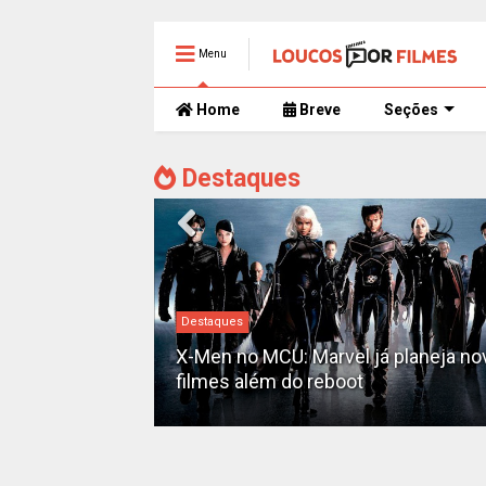
Menu
Home
Breve
Seções
Destaques
Destaques
David Jonsson é anunciado como o
á planeja novos
novo Pantera Negra em 'Pantera Ne
3'