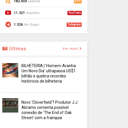
182.459
Leitores
RSS
11.321
Inscritos
YouTube
1.526
No Grupo
Telegram
Últimas
Ver mais
BILHETERIA | 'Homem-Aranha:
Um Novo Dia' ultrapassa US$1
bilhão e quebra recordes
históricos de bilheteria
Novo 'Cloverfield'? Produtor J.J.
Abrams comenta possível
conexão de 'The End of Oak
Street' com a franquia