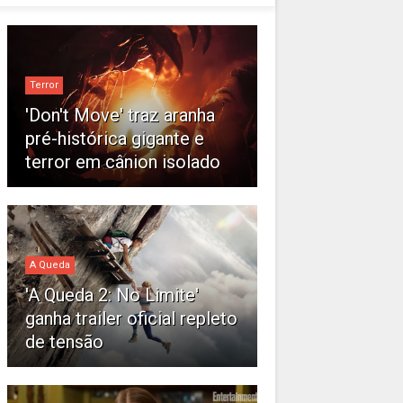
Terror
'Don't Move' traz aranha
pré-histórica gigante e
terror em cânion isolado
A Queda
'A Queda 2: No Limite'
ganha trailer oficial repleto
de tensão