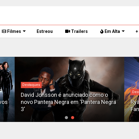
Filmes
Estreou
Trailers
Em Alta
+
Destaques
#DC
gra
Ryan Gosling é o novo Motoqueiro
Seq
Fantasma do MCU
tea