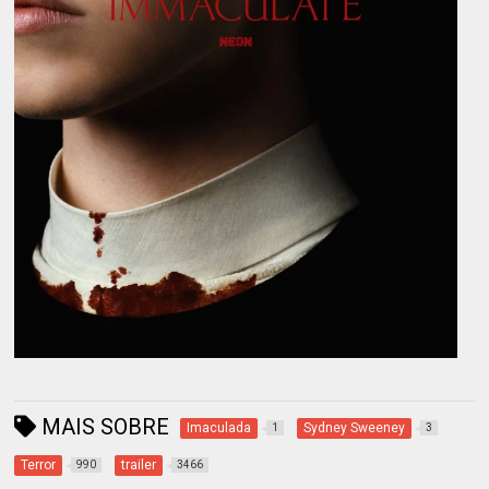
MAIS SOBRE
Imaculada
Sydney Sweeney
1
3
Terror
trailer
990
3466