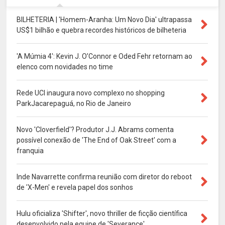
BILHETERIA | 'Homem-Aranha: Um Novo Dia' ultrapassa
US$1 bilhão e quebra recordes históricos de bilheteria
'A Múmia 4': Kevin J. O’Connor e Oded Fehr retornam ao
elenco com novidades no time
Rede UCI inaugura novo complexo no shopping
ParkJacarepaguá, no Rio de Janeiro
Novo 'Cloverfield'? Produtor J.J. Abrams comenta
possível conexão de 'The End of Oak Street' com a
franquia
Inde Navarrette confirma reunião com diretor do reboot
de 'X-Men' e revela papel dos sonhos
Hulu oficializa 'Shifter', novo thriller de ficção científica
desenvolvido pela equipe de 'Severance'