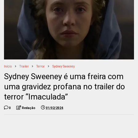
Início
Trailer
Terror
Sydney Sweeney
Sydney Sweeney é uma freira com
uma gravidez profana no trailer do
terror “Imaculada”
0
Redação
01/02/2024