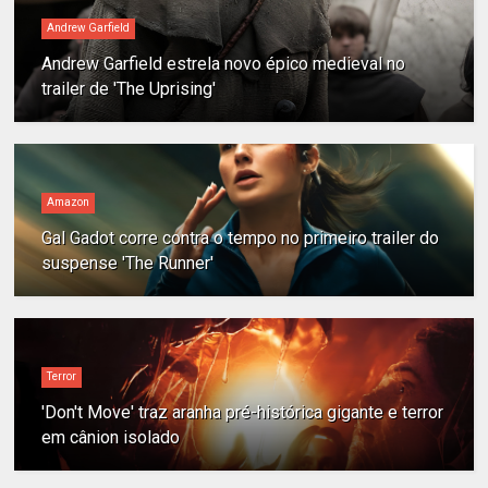
Andrew Garfield
Andrew Garfield estrela novo épico medieval no
trailer de 'The Uprising'
Amazon
Gal Gadot corre contra o tempo no primeiro trailer do
suspense 'The Runner'
Terror
'Don't Move' traz aranha pré-histórica gigante e terror
em cânion isolado