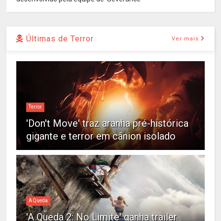
Últimas de Terror
Ver mais
Terror
'Don't Move' traz aranha pré-histórica
gigante e terror em cânion isolado
A Queda
'A Queda 2: No Limite' ganha trailer