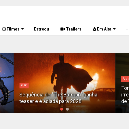
Filmes
Estreou
Trailers
Em Alta
+
Alej
#DC
Tom
Sequência de "The Batman" ganha
irr
teaser e é adiada para 2028
de 