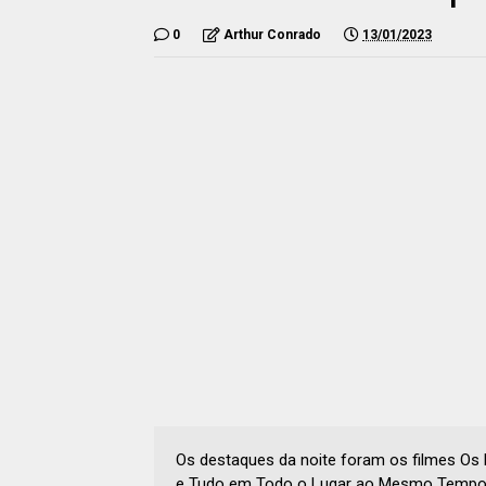
0
Arthur Conrado
13/01/2023
Os destaques da noite foram os filmes Os 
e Tudo em Todo o Lugar ao Mesmo Tempo