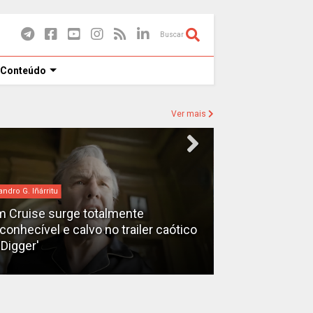
Buscar
 Conteúdo
Ver mais
andro G. Iñárritu
bilheteria
 Cruise surge totalmente
econhecível e calvo no trailer caótico
Bilheteria 2026
'Digger'
lucrativos do 