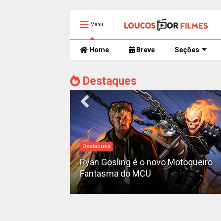
Menu
Home
Breve
Seções
Destaques
Destaques
iado como o
'Pantera Negra
Ryan Gosling é o novo Motoqueiro
Fantasma do MCU