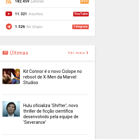
182.459
Leitores
RSS
11.321
Inscritos
YouTube
1.526
No Grupo
Telegram
Últimas
Ver mais
Kit Connor é o novo Ciclope no
reboot de X-Men da Marvel
Studios
Hulu oficializa 'Shifter', novo
thriller de ficção científica
desenvolvido pela equipe de
'Severance'