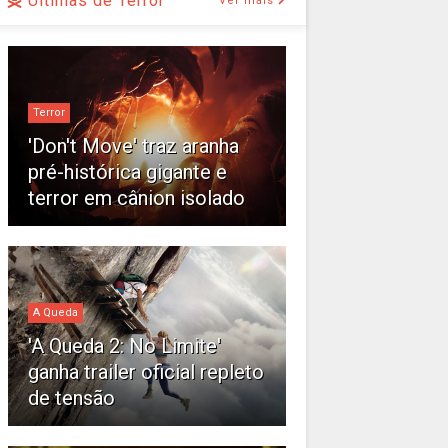
Últimas de Terror
Ver mais
Terror
'Don't Move' traz aranha
pré-histórica gigante e
terror em cânion isolado
A Queda
'A Queda 2: No Limite'
ganha trailer oficial repleto
de tensão