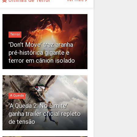
Últimas de Terror
Ver mais
Terror
'Don't Move' traz aranha
pré-histórica gigante e
terror em cânion isolado
A Queda
'A Queda 2: No Limite'
ganha trailer oficial repleto
de tensão