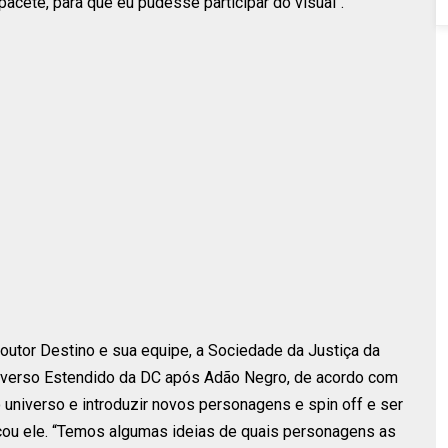
cete, para que eu pudesse participar do visual".
Doutor Destino e sua equipe, a Sociedade da Justiça da
iverso Estendido da DC após Adão Negro, de acordo com
 universo e introduzir novos personagens e spin off e ser
icou ele. “Temos algumas ideias de quais personagens as