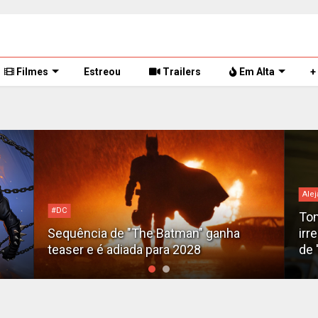
Filmes
Estreou
Trailers
Em Alta
+
Alejandro G. Iñárritu
Tom Cruise surge totalmente
 ganha
irreconhecível e calvo no trailer caótico
de 'Digger'