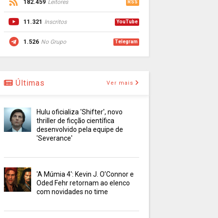
182.459
Leitores
RSS
11.321
Inscritos
YouTube
1.526
No Grupo
Telegram
Últimas
Ver mais
Hulu oficializa 'Shifter', novo
thriller de ficção científica
desenvolvido pela equipe de
'Severance'
'A Múmia 4': Kevin J. O’Connor e
Oded Fehr retornam ao elenco
com novidades no time