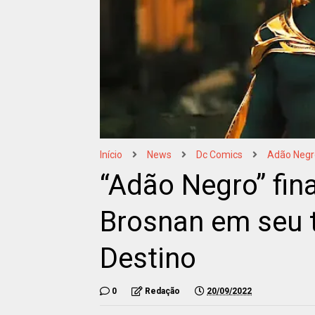
Início
News
Dc Comics
Adão Negr
“Adão Negro” fin
Brosnan em seu t
Destino
0
Redação
20/09/2022