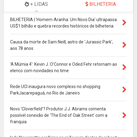
+ LIDAS
BILHETERIA
BILHETERIA | 'Homem-Aranha: Um Novo Dia' ultrapassa
US$1 bilhão e quebra recordes históricos de bilheteria
Causa da morte de Sam Neill, astro de 'Jurassic Park',
aos 78 anos
'A Múmia 4': Kevin J. O’Connor e Oded Fehr retornam ao
elenco com novidades no time
Rede UCI inaugura novo complexo no shopping
ParkJacarepaguá, no Rio de Janeiro
Novo 'Cloverfield'? Produtor J.J. Abrams comenta
possível conexão de 'The End of Oak Street' com a
franquia