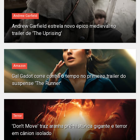
Andrew Garfield
Andrew Garfield estrela novo épico medieval no
trailer de 'The Uprising'
Amazon
Gal Gadot corre contra o tempo no primeiro trailer do
suspense 'The Runner'
Terror
'Don't Move' traz aranha pré-histórica gigante e terror
em cânion isolado