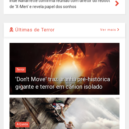
Inde Navarrette confirma reunião com diretor do reboot
de 'X-Men' e revela papel dos sonhos
Últimas de Terror
Ver mais
Terror
'Don't Move' traz aranha pré-histórica
gigante e terror em cânion isolado
A Queda