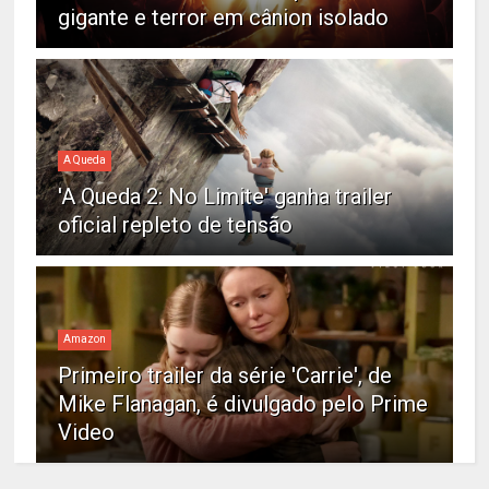
gigante e terror em cânion isolado
A Queda
'A Queda 2: No Limite' ganha trailer
oficial repleto de tensão
Amazon
Primeiro trailer da série 'Carrie', de
Mike Flanagan, é divulgado pelo Prime
Video