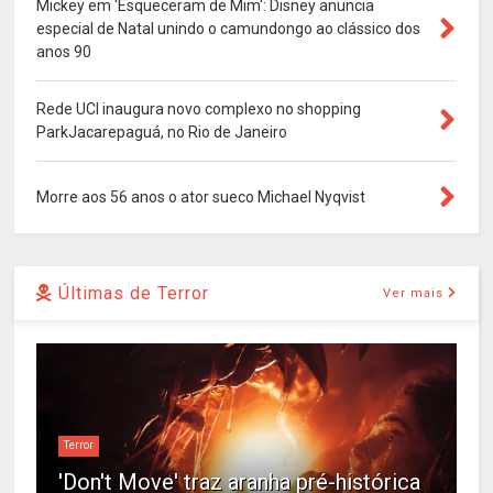
Mickey em 'Esqueceram de Mim': Disney anuncia
especial de Natal unindo o camundongo ao clássico dos
anos 90
Rede UCI inaugura novo complexo no shopping
ParkJacarepaguá, no Rio de Janeiro
Morre aos 56 anos o ator sueco Michael Nyqvist
Últimas de Terror
Ver mais
Terror
'Don't Move' traz aranha pré-histórica