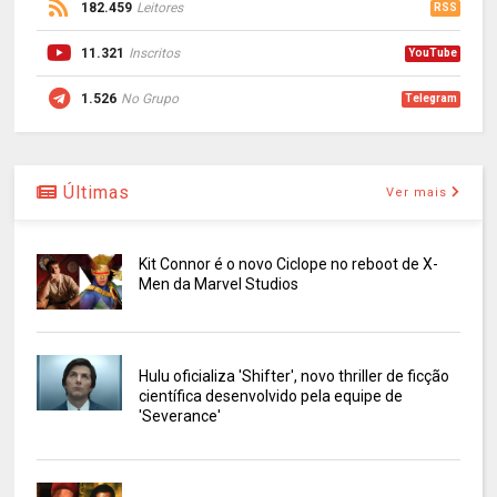
182.459
Leitores
RSS
11.321
Inscritos
YouTube
1.526
No Grupo
Telegram
Últimas
Ver mais
Kit Connor é o novo Ciclope no reboot de X-
Men da Marvel Studios
Hulu oficializa 'Shifter', novo thriller de ficção
científica desenvolvido pela equipe de
'Severance'