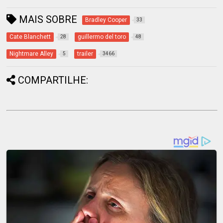
MAIS SOBRE
Bradley Cooper
33
Cate Blanchett
guillermo del toro
28
48
Nightmare Alley
trailer
5
3466
COMPARTILHE: