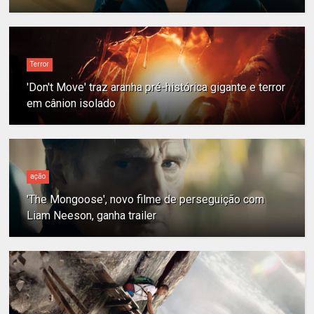
Terror
'Don't Move' traz aranha pré-histórica gigante e terror
em cânion isolado
ação
'The Mongoose', novo filme de perseguição com
Liam Neeson, ganha trailer