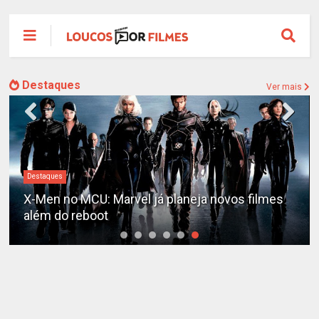
Destaques
Ver mais
Destaques
X-Men no MCU: Marvel já planeja novos filmes
além do reboot