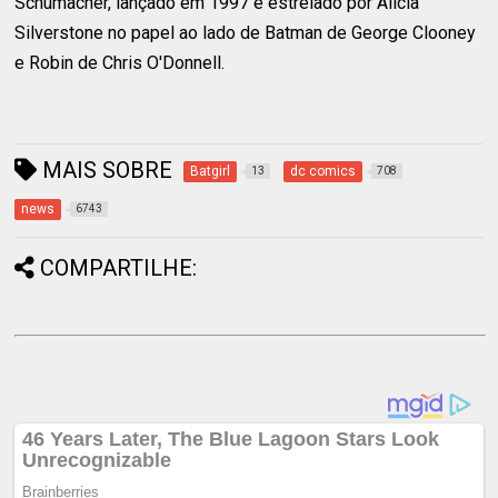
Schumacher, lançado em 1997 e estrelado por Alicia
Silverstone no papel ao lado de Batman de George Clooney
e Robin de Chris O'Donnell.
MAIS SOBRE
Batgirl
dc comics
13
708
news
6743
COMPARTILHE: