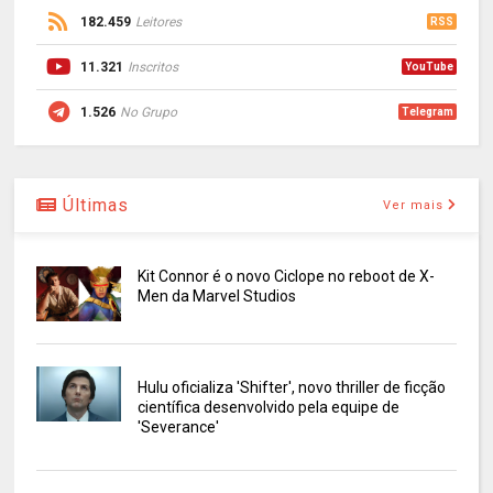
182.459
Leitores
RSS
11.321
Inscritos
YouTube
1.526
No Grupo
Telegram
Últimas
Ver mais
Kit Connor é o novo Ciclope no reboot de X-
Men da Marvel Studios
Hulu oficializa 'Shifter', novo thriller de ficção
científica desenvolvido pela equipe de
'Severance'