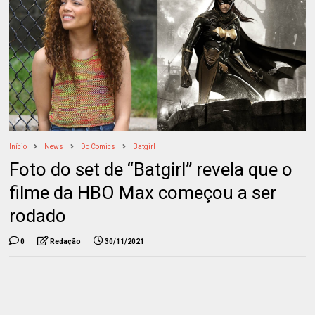
Início
News
Dc Comics
Batgirl
Foto do set de “Batgirl” revela que o
filme da HBO Max começou a ser
rodado
0
Redação
30/11/2021