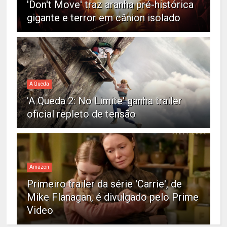
'Don't Move' traz aranha pré-histórica
gigante e terror em cânion isolado
A Queda
'A Queda 2: No Limite' ganha trailer
oficial repleto de tensão
Amazon
Primeiro trailer da série 'Carrie', de
Mike Flanagan, é divulgado pelo Prime
Video