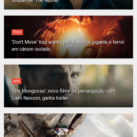
suspense 'The Runner'
Terror
'Don't Move' traz aranha pré-histórica gigante e terror
em cânion isolado
ação
'The Mongoose', novo filme de perseguição com
Liam Neeson, ganha trailer