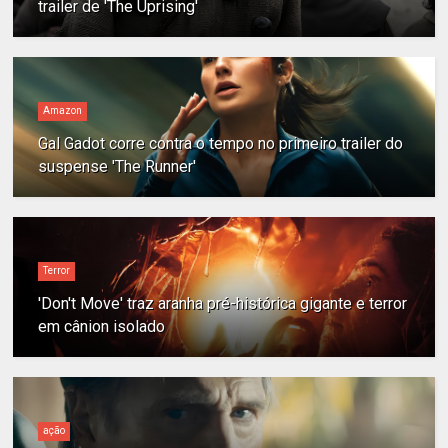
trailer de 'The Uprising'
Amazon
Gal Gadot corre contra o tempo no primeiro trailer do
suspense 'The Runner'
Terror
'Don't Move' traz aranha pré-histórica gigante e terror
em cânion isolado
ação