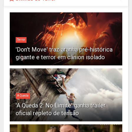
Terror
'Don't Move' traz aranha pré-histórica
gigante e terror em cânion isolado
A Queda
'A Queda 2: No Limite' ganha trailer
oficial repleto de tensão