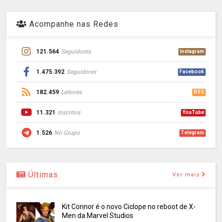
Acompanhe nas Redes
121.564
Seguidores
Instagram
1.475.392
Seguidores
Facebook
182.459
Leitores
RSS
11.321
Inscritos
YouTube
1.526
No Grupo
Telegram
Últimas
Ver mais
Kit Connor é o novo Ciclope no reboot de X-
Men da Marvel Studios