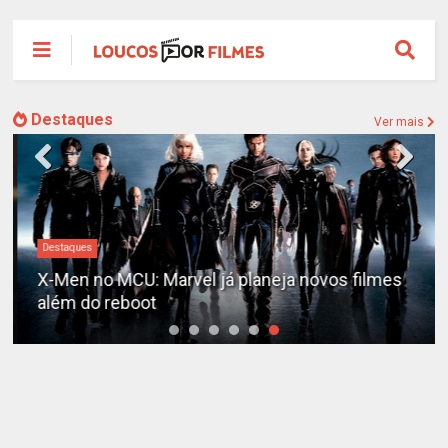
Destaques
Ver mais
Destaques
X-Men no MCU: Marvel já planeja novos filmes
além do reboot