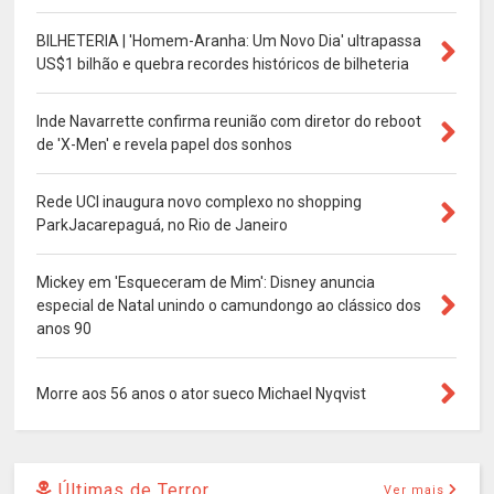
BILHETERIA | 'Homem-Aranha: Um Novo Dia' ultrapassa
US$1 bilhão e quebra recordes históricos de bilheteria
Inde Navarrette confirma reunião com diretor do reboot
de 'X-Men' e revela papel dos sonhos
Rede UCI inaugura novo complexo no shopping
ParkJacarepaguá, no Rio de Janeiro
Mickey em 'Esqueceram de Mim': Disney anuncia
especial de Natal unindo o camundongo ao clássico dos
anos 90
Morre aos 56 anos o ator sueco Michael Nyqvist
Últimas de Terror
Ver mais