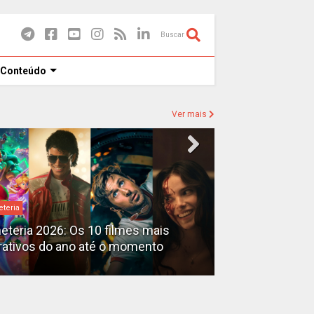
Buscar
 Conteúdo
Ver mais
eteria
Destaques
heteria 2026: Os 10 filmes mais
X-Men no MCU: 
rativos do ano até o momento
filmes além do