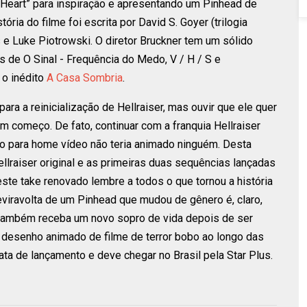
nd Heart” para inspiração e apresentando um Pinhead de
tória do filme foi escrita por David S. Goyer (trilogia
ns e Luke Piotrowski. O diretor Bruckner tem um sólido
s de O Sinal - Frequência do Medo, V / H / S e
 o inédito
A Casa Sombria
.
ara a reinicialização de Hellraiser, mas ouvir que ele quer
om começo. De fato, continuar com a franquia Hellraiser
to para home vídeo não teria animado ninguém. Desta
llraiser original e as primeiras duas sequências lançadas
te take renovado lembre a todos o que tornou a história
 reviravolta de um Pinhead que mudou de gênero é, claro,
 também receba um novo sopro de vida depois de ser
desenho animado de filme de terror bobo ao longo das
ta de lançamento e deve chegar no Brasil pela Star Plus.