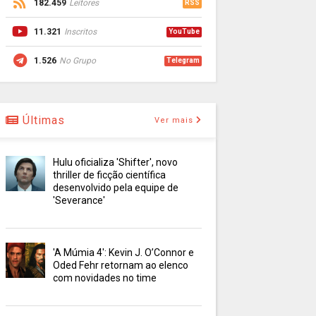
182.459
Leitores
RSS
11.321
Inscritos
YouTube
1.526
No Grupo
Telegram
Últimas
Ver mais
Hulu oficializa 'Shifter', novo
thriller de ficção científica
desenvolvido pela equipe de
'Severance'
'A Múmia 4': Kevin J. O’Connor e
Oded Fehr retornam ao elenco
com novidades no time