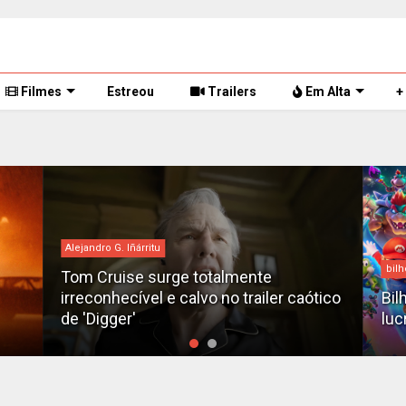
Filmes
Estreou
Trailers
Em Alta
+
Alejandro G. Iñárritu
bilh
Tom Cruise surge totalmente
irreconhecível e calvo no trailer caótico
Bil
de 'Digger'
luc