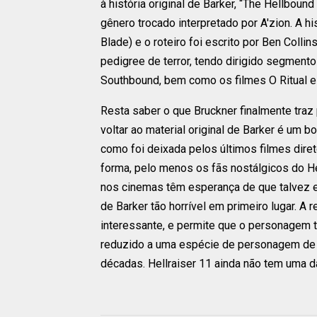
à história original de Barker, “The Hellbou
gênero trocado interpretado por A'zion. A his
Blade) e o roteiro foi escrito por Ben Colli
pedigree de terror, tendo dirigido segmento
Southbound, bem como os filmes O Ritual e
Resta saber o que Bruckner finalmente traz p
voltar ao material original de Barker é um b
como foi deixada pelos últimos filmes dire
forma, pelo menos os fãs nostálgicos do He
nos cinemas têm esperança de que talvez es
de Barker tão horrível em primeiro lugar. A
interessante, e permite que o personagem
reduzido a uma espécie de personagem de 
décadas. Hellraiser 11 ainda não tem uma da