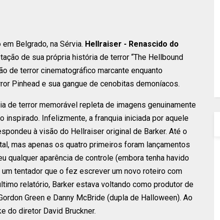
 em Belgrado, na Sérvia.
Hellraiser - Renascido do
tação de sua própria história de terror “The Hellbound
ão de terror cinematográfico marcante enquanto
error Pinhead e sua gangue de cenobitas demoníacos.
ência de terror memorável repleta de imagens genuinamente
inspirado. Infelizmente, a franquia iniciada por aquele
spondeu à visão do Hellraiser original de Barker. Até o
otal, mas apenas os quatro primeiros foram lançamentos
u qualquer aparência de controle (embora tenha havido
o um tentador que o fez escrever um novo roteiro com
último relatório, Barker estava voltando como produtor de
Gordon Green e Danny McBride (dupla de Halloween). Ao
 do diretor David Bruckner.