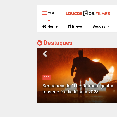
Menu
Home
Breve
Seções
Destaques
#DC
Motoqueiro
Sequência de "The Batman" ganha
teaser e é adiada para 2028