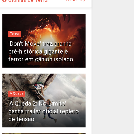
Últimas de Terror
Ver mais
Terror
'Don't Move' traz aranha
pré-histórica gigante e
terror em cânion isolado
A Queda
'A Queda 2: No Limite'
ganha trailer oficial repleto
de tensão