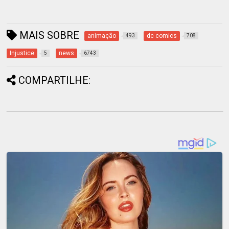
MAIS SOBRE
animação
dc comics
493
708
Injustice
news
5
6743
COMPARTILHE: