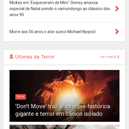
Mickey em 'Esqueceram de Mim': Disney anuncia
especial de Natal unindo o camundongo ao clássico dos
anos 90
Morre aos 56 anos o ator sueco Michael Nyqvist
Últimas de Terror
Ver mais
Terror
'Don't Move' traz aranha pré-histórica
gigante e terror em cânion isolado