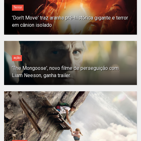
Terror
'Don't Move' traz aranha pré-histórica gigante e terror
em cânion isolado
ação
'The Mongoose', novo filme de perseguição com
Liam Neeson, ganha trailer