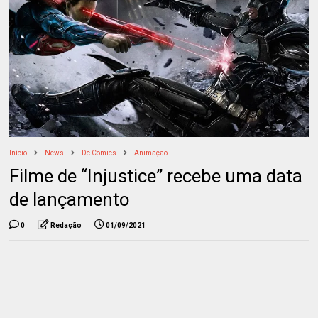
Início
News
Dc Comics
Animação
Filme de “Injustice” recebe uma data
de lançamento
0
Redação
01/09/2021