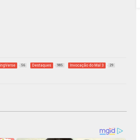
ingVerse
Destaques
Invocação do Mal 3
56
985
29