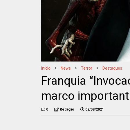
Início
News
Terror
Destaques
Franquia “Invoca
marco importante
0
Redação
02/08/2021