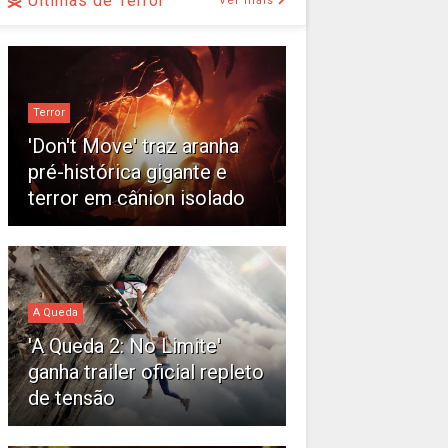
Últimas de Terror
Ver mais
Terror
'Don't Move' traz aranha
pré-histórica gigante e
terror em cânion isolado
A Queda
'A Queda 2: No Limite'
ganha trailer oficial repleto
de tensão