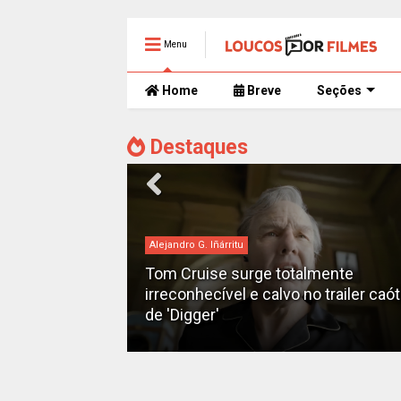
Menu
Home
Breve
Seções
Destaques
bilheteria
mente
 trailer caótico
Bilheteria 2026: Os 10 filmes mais
lucrativos do ano até o momento