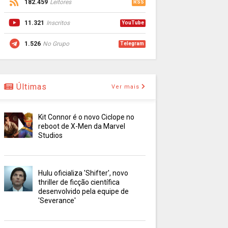
182.459
Leitores
RSS
11.321
Inscritos
YouTube
1.526
No Grupo
Telegram
Últimas
Ver mais
Kit Connor é o novo Ciclope no
reboot de X-Men da Marvel
Studios
Hulu oficializa 'Shifter', novo
thriller de ficção científica
desenvolvido pela equipe de
'Severance'