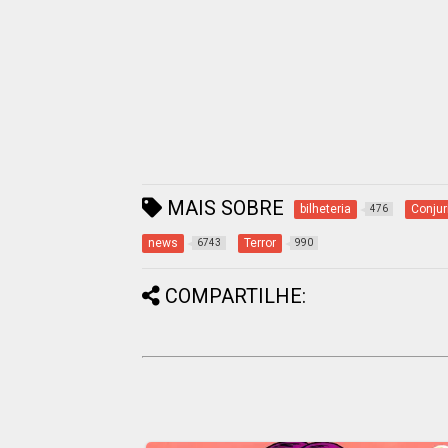
MAIS SOBRE
bilheteria
Conjur
476
news
Terror
6743
990
COMPARTILHE: