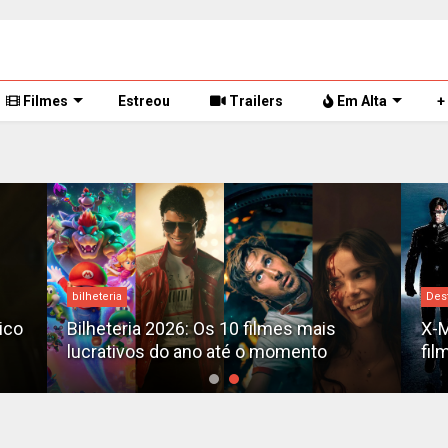
Filmes
Estreou
Trailers
Em Alta
+
Des
Destaques
Dav
X-Men no MCU: Marvel já planeja novos
nov
filmes além do reboot
3'