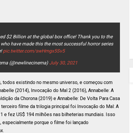
d $2 Billion at the global box office! Thank you to the
 who have made this the most successful horror series
e!
pic.twitter.com/swHmgx5Sv5
nema (@newlinecinema)
July 30, 2021
mes, todos existindo no mesmo universo, e começou com
belle (2014), Invocação do Mal 2 (2016), Annabelle: A
aldição da Chorona (2019) e Annabelle: De Volta Para Casa
terceiro filme da trilogia principal foi Invocação do Mal: A
 e fez US$ 194 milhões nas bilheterias mundiais. Isso
 especialmente porque o filme foi lançado
x.