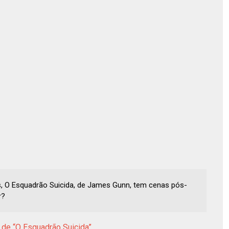
s, O Esquadrão Suicida, de James Gunn, tem cenas pós-
r?
 de “O Esquadrão Suicida”