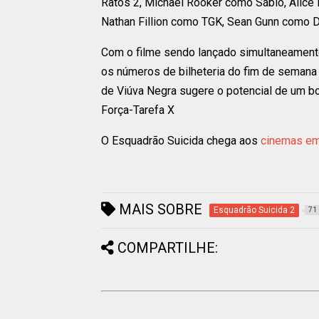
Ratos 2, Michael Rooker como Sábio, Alice
Nathan Fillion como TGK, Sean Gunn como D
Com o filme sendo lançado simultaneamente
os números de bilheteria do fim de semana
de Viúva Negra sugere o potencial de um bo
Força-Tarefa X
O Esquadrão Suicida chega aos
cinemas em
MAIS SOBRE
Esquadrão Suicida 2
71
COMPARTILHE: