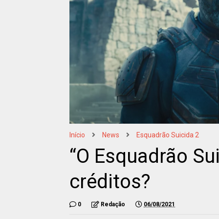
Início
News
Esquadrão Suicida 2
“O Esquadrão Sui
créditos?
0
Redação
06/08/2021