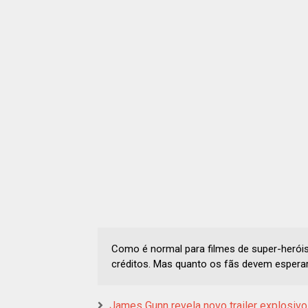
Como é normal para filmes de super-herói
créditos. Mas quanto os fãs devem espera
James Gunn revela novo trailer explosivo