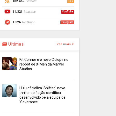
182.459
Leitores
RSS
11.321
Inscritos
YouTube
1.526
No Grupo
Telegram
Últimas
Ver mais
Kit Connor é o novo Ciclope no
reboot de X-Men da Marvel
Studios
Hulu oficializa 'Shifter', novo
thriller de ficção científica
desenvolvido pela equipe de
'Severance'