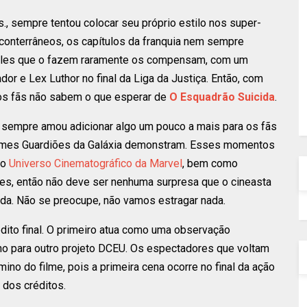
s., sempre tentou colocar seu próprio estilo nos super-
 conterrâneos, os capítulos da franquia nem sempre
eles que o fazem raramente os compensam, com um
r e Lex Luthor no final da Liga da Justiça. Então, com
 os fãs não sabem o que esperar de
O Esquadrão Suicida
.
n sempre amou adicionar algo um pouco a mais para os fãs
ilmes Guardiões da Galáxia demonstram. Esses momentos
no
Universo Cinematográfico da Marvel
, bem como
es, então não deve ser nenhuma surpresa que o cineasta
ida. Não se preocupe, não vamos estragar nada.
dito final. O primeiro atua como uma observação
ho para outro projeto DCEU. Os espectadores que voltam
o do filme, pois a primeira cena ocorre no final da ação
 dos créditos.