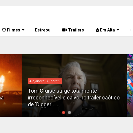
Filmes
Estreou
Trailers
Em Alta
+
Alejandro G. Iñárritu
bilh
Tom Cruise surge totalmente
irreconhecível e calvo no trailer caótico
Bil
de 'Digger'
luc