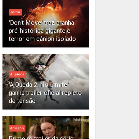
Terror
'Don't Move' traz aranha
pré-histórica gigante e
terror em cânion isolado
A Queda
'A Queda 2: No Limite'
ganha trailer oficial repleto
de tensão
Amazon
Primeiro trailer da série