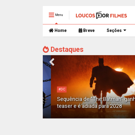
Menu
Home
Breve
Seções
Destaques
#DC
Motoqueiro
Sequência de "The Batman" ganha
teaser e é adiada para 2028