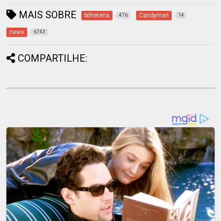
MAIS SOBRE
bilheteria
Candyman
476
14
news
6743
COMPARTILHE: