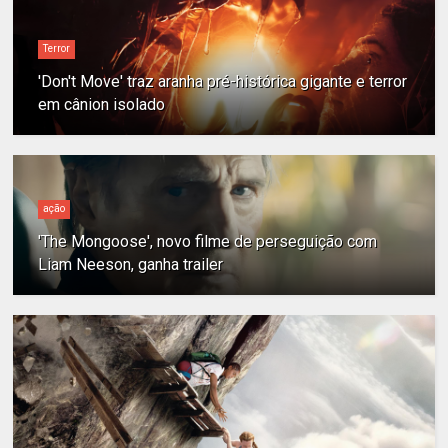
Terror
'Don't Move' traz aranha pré-histórica gigante e terror
em cânion isolado
ação
'The Mongoose', novo filme de perseguição com
Liam Neeson, ganha trailer