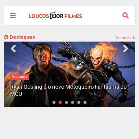
Destaques
Ver mais
Destaques
Ryan Gosling é o novo Motoqueiro Fantasma do
MCU