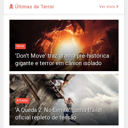
Últimas de Terror
Ver mais
Terror
'Don't Move' traz aranha pré-histórica
gigante e terror em cânion isolado
A Queda
'A Queda 2: No Limite' ganha trailer
oficial repleto de tensão