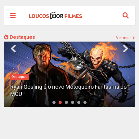
Destaques
Ver mais
aques
#DC
n Gosling é o novo Motoqueiro Fantasma do
Sequên
U
adiada