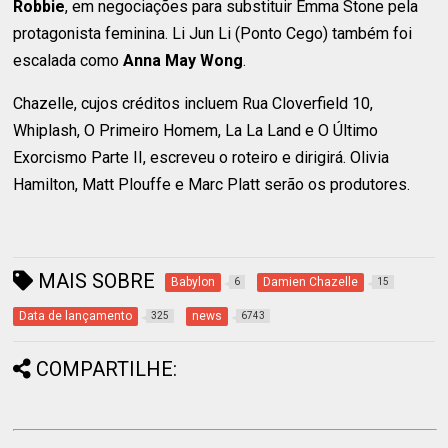
Robbie
, em negociações para substituir Emma Stone pela
protagonista feminina. Li Jun Li (Ponto Cego) também foi
escalada como
Anna May Wong
.
Chazelle, cujos créditos incluem Rua Cloverfield 10,
Whiplash, O Primeiro Homem, La La Land e O Último
Exorcismo Parte II, escreveu o roteiro e dirigirá. Olivia
Hamilton, Matt Plouffe e Marc Platt serão os produtores.
MAIS SOBRE
Babylon
Damien Chazelle
6
15
Data de lançamento
news
325
6743
COMPARTILHE: