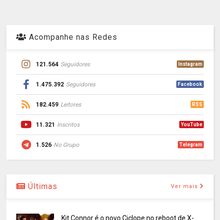
Acompanhe nas Redes
121.564
Seguidores
Instagram
1.475.392
Seguidores
Facebook
182.459
Leitores
RSS
11.321
Inscritos
YouTube
1.526
No Grupo
Telegram
Últimas
Ver mais
Kit Connor é o novo Ciclope no reboot de X-