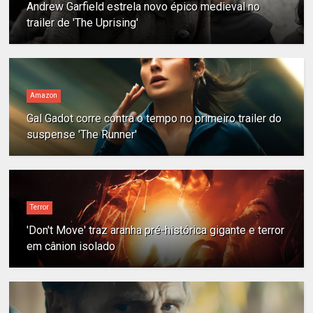
Andrew Garfield estrela novo épico medieval no
trailer de 'The Uprising'
Amazon
Gal Gadot corre contra o tempo no primeiro trailer do
suspense 'The Runner'
Terror
'Don't Move' traz aranha pré-histórica gigante e terror
em cânion isolado