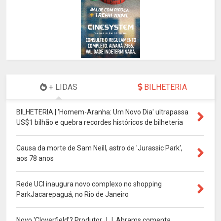
+ LIDAS
BILHETERIA
BILHETERIA | 'Homem-Aranha: Um Novo Dia' ultrapassa
US$1 bilhão e quebra recordes históricos de bilheteria
Causa da morte de Sam Neill, astro de 'Jurassic Park',
aos 78 anos
Rede UCI inaugura novo complexo no shopping
ParkJacarepaguá, no Rio de Janeiro
Novo 'Cloverfield'? Produtor J.J. Abrams comenta