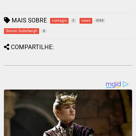
MAIS SOBRE
contagio
news
5
6743
Steven Soderbergh
6
COMPARTILHE: