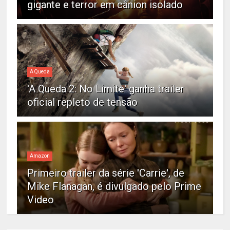
gigante e terror em cânion isolado
A Queda
'A Queda 2: No Limite' ganha trailer
oficial repleto de tensão
Amazon
Primeiro trailer da série 'Carrie', de
Mike Flanagan, é divulgado pelo Prime
Video