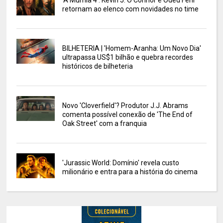
'A Múmia 4': Kevin J. O’Connor e Oded Fehr
retornam ao elenco com novidades no time
BILHETERIA | 'Homem-Aranha: Um Novo Dia'
ultrapassa US$1 bilhão e quebra recordes
históricos de bilheteria
Novo 'Cloverfield'? Produtor J.J. Abrams
comenta possível conexão de 'The End of
Oak Street' com a franquia
'Jurassic World: Domínio' revela custo
milionário e entra para a história do cinema