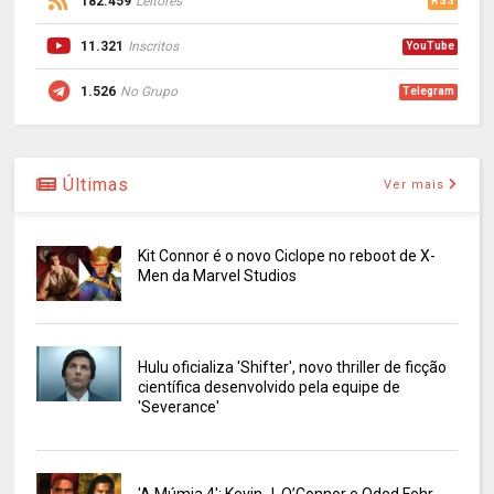
182.459
Leitores
RSS
11.321
Inscritos
YouTube
1.526
No Grupo
Telegram
Últimas
Ver mais
Kit Connor é o novo Ciclope no reboot de X-
Men da Marvel Studios
Hulu oficializa 'Shifter', novo thriller de ficção
científica desenvolvido pela equipe de
'Severance'