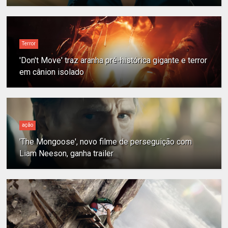
Terror
'Don't Move' traz aranha pré-histórica gigante e terror
em cânion isolado
ação
'The Mongoose', novo filme de perseguição com
Liam Neeson, ganha trailer