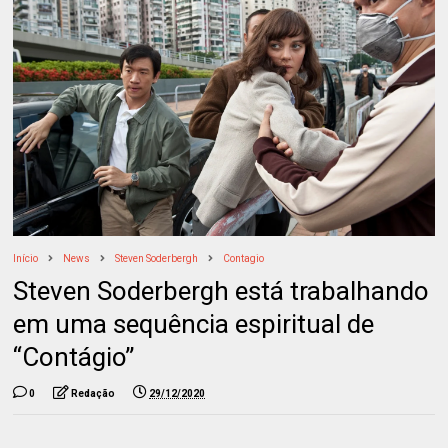
Início
News
Steven Soderbergh
Contagio
Steven Soderbergh está trabalhando
em uma sequência espiritual de
“Contágio”
0
Redação
29/12/2020