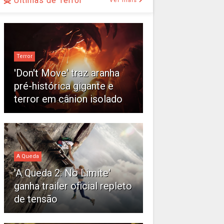
Últimas de Terror
Ver mais
Terror
'Don't Move' traz aranha
pré-histórica gigante e
terror em cânion isolado
A Queda
'A Queda 2: No Limite'
ganha trailer oficial repleto
de tensão