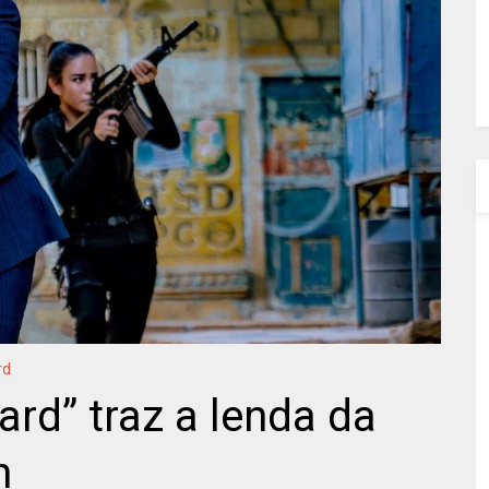
rd
ard” traz a lenda da
n