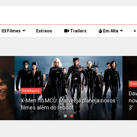
Filmes
Estreou
Trailers
Em Alta
+
Des
Destaques
Dav
X-Men no MCU: Marvel já planeja novos
nov
filmes além do reboot
3'