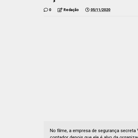
0
Redação
05/11/2020
No filme, a empresa de segurança secreta 
contador depois que ele é alvo da organiz