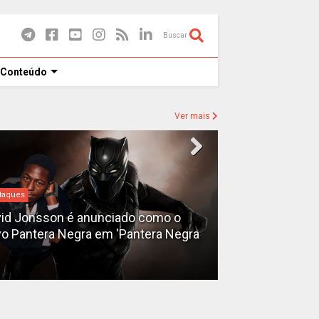
Buscar
 Conteúdo
Ver mais
taques
Destaques
id Jonsson é anunciado como o
o Pantera Negra em 'Pantera Negra
Ryan Gosling é
Fantasma do 