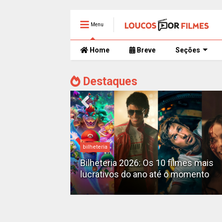
Menu
Home
Breve
Seções
Destaques
bilheteria
mente
 trailer caótico
Bilheteria 2026: Os 10 filmes mais
lucrativos do ano até o momento