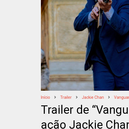
Início
Trailer
Jackie Chan
Vangua
Trailer de “Vangu
ação Jackie Cha