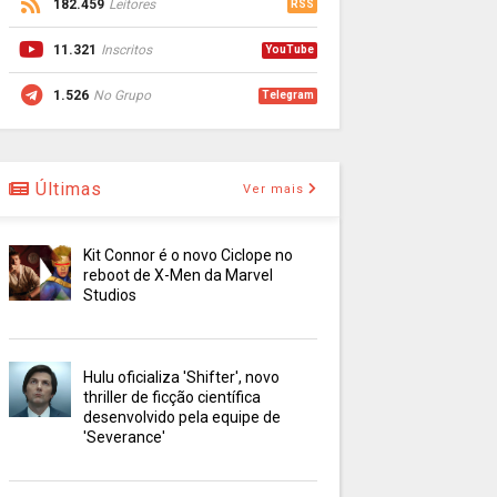
182.459
Leitores
RSS
11.321
Inscritos
YouTube
1.526
No Grupo
Telegram
Últimas
Ver mais
Kit Connor é o novo Ciclope no
reboot de X-Men da Marvel
Studios
Hulu oficializa 'Shifter', novo
thriller de ficção científica
desenvolvido pela equipe de
'Severance'