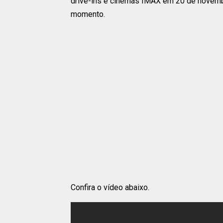
drive-ins e cinemas IMAX em 20 de novembr
momento.
Confira o vídeo abaixo.