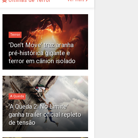
Últimas de Terror
Ver mais
Terror
'Don't Move' traz aranha
pré-histórica gigante e
terror em cânion isolado
A Queda
'A Queda 2: No Limite'
ganha trailer oficial repleto
de tensão