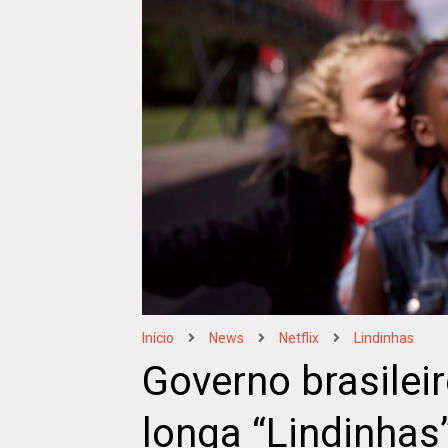
Início
News
Netflix
Lindinhas
Governo brasilei
longa “Lindinhas