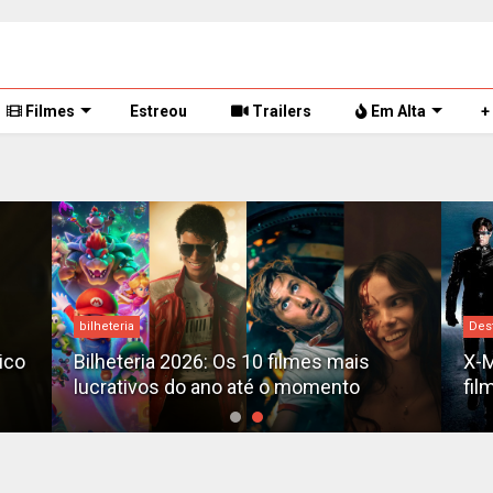
Filmes
Estreou
Trailers
Em Alta
+
bilheteria
Des
tico
Bilheteria 2026: Os 10 filmes mais
X-M
lucrativos do ano até o momento
fil