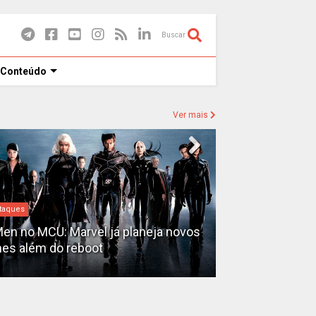
Buscar
 Conteúdo
Ver mais
Destaques
taques
David Jonsson
en no MCU: Marvel já planeja novos
novo Pantera N
mes além do reboot
3'