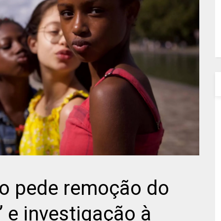
ro pede remoção do
” e investigação à