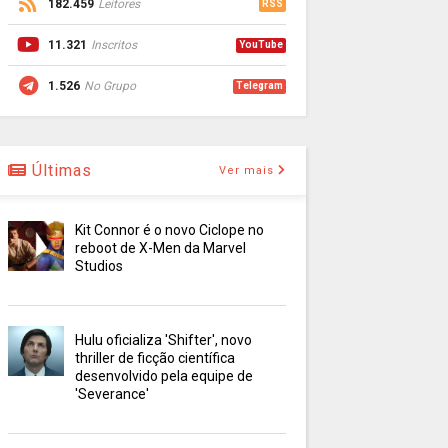
182.459
Leitores
RSS
11.321
Inscritos
YouTube
1.526
No Grupo
Telegram
Últimas
Ver mais
Kit Connor é o novo Ciclope no
reboot de X-Men da Marvel
Studios
Hulu oficializa 'Shifter', novo
thriller de ficção científica
desenvolvido pela equipe de
'Severance'