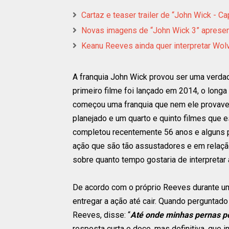
Cartaz e teaser trailer de “John Wick - C
Novas imagens de “John Wick 3” aprese
Keanu Reeves ainda quer interpretar Wol
A franquia John Wick provou ser uma verdad
primeiro filme foi lançado em 2014, o longa
começou uma franquia que nem ele provave
planejado e um quarto e quinto filmes que
completou recentemente 56 anos e alguns p
ação que são tão assustadores e em relaçã
sobre quanto tempo gostaria de interpretar a 
De acordo com o próprio Reeves durante um
entregar a ação até cair. Quando perguntad
Reeves, disse: “
Até onde minhas pernas po
resposta curta e doce, mas definitiva, que 