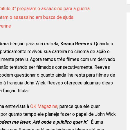
apítulo 3” preparam o assassino para a guerra
ntam o assassino em busca de ajuda
verine
eira bênção para sua estrela,
Keanu Reeves
. Quando o
 praticamente reviveu sua carreira no cinema de ação e
lmente previu. Agora temos três filmes com um derivado
 estão tentando ser filmados consecutivamente. Reeves
odem questionar o quanto ainda lhe resta para filmes de
o à franquia John Wick. Reeves ofereceu algumas dicas
função titular.
a entrevista à
OK Magazine
, parece que ele quer
o por quanto tempo ele planeja fazer o papel de John Wick
dem me levar. Até onde o público quer ir
.” É uma
indica que Reeves está envolvido nos filmes até que