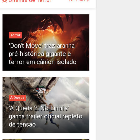
Últimas de Terror
Ver mais
Terror
'Don't Move' traz aranha
pré-histórica gigante e
terror em cânion isolado
A Queda
'A Queda 2: No Limite'
ganha trailer oficial repleto
de tensão