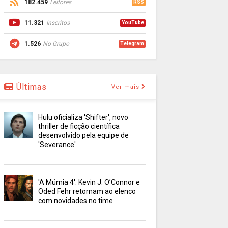
182.459
Leitores
RSS
11.321
Inscritos
YouTube
1.526
No Grupo
Telegram
Últimas
Ver mais
Hulu oficializa 'Shifter', novo
thriller de ficção científica
desenvolvido pela equipe de
'Severance'
'A Múmia 4': Kevin J. O’Connor e
Oded Fehr retornam ao elenco
com novidades no time