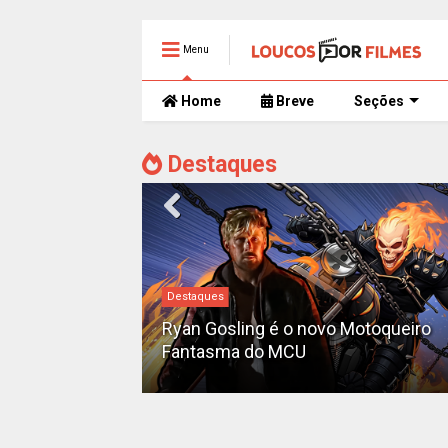
Menu
Home
Breve
Seções
Destaques
#DC
Motoqueiro
Sequência de "The Batman" ganha
teaser e é adiada para 2028