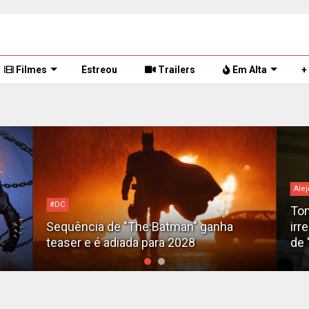
Filmes
Estreou
Trailers
Em Alta
+
Alejandro G. Iñárritu
bilh
Tom Cruise surge totalmente
irreconhecível e calvo no trailer caótico
Bil
de 'Digger'
luc