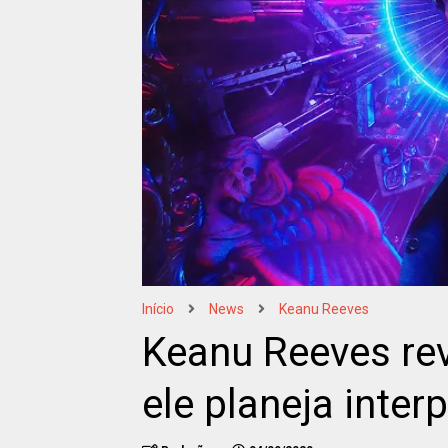
Início
News
Keanu Reeves
Keanu Reeves re
ele planeja inter