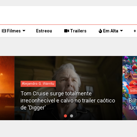
Filmes
Estreou
Trailers
Em Alta
+
Alejandro G. Iñárritu
bilh
Tom Cruise surge totalmente
irreconhecível e calvo no trailer caótico
Bil
de 'Digger'
luc