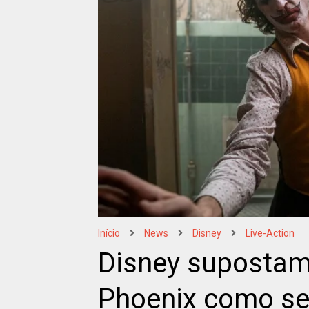
Início
News
Disney
Live-Action
Disney supostam
Phoenix como se