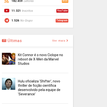
182.459
Leitores
RSS
11.321
Inscritos
YouTube
1.526
No Grupo
Telegram
Últimas
Ver mais
Kit Connor é o novo Ciclope no
reboot de X-Men da Marvel
Studios
Hulu oficializa 'Shifter', novo
thriller de ficção científica
desenvolvido pela equipe de
'Severance'