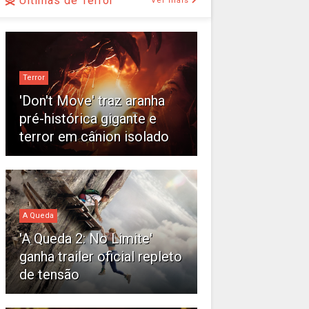
Últimas de Terror
Ver mais
Terror
'Don't Move' traz aranha
pré-histórica gigante e
terror em cânion isolado
A Queda
'A Queda 2: No Limite'
ganha trailer oficial repleto
de tensão