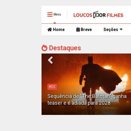
Menu
Home
Breve
Seções
Destaques
#DC
Motoqueiro
Sequência de "The Batman" ganha
teaser e é adiada para 2028