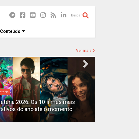
Buscar
 Conteúdo
Ver mais
eteria
Destaques
heteria 2026: Os 10 filmes mais
X-Men no MCU: 
rativos do ano até o momento
filmes além do