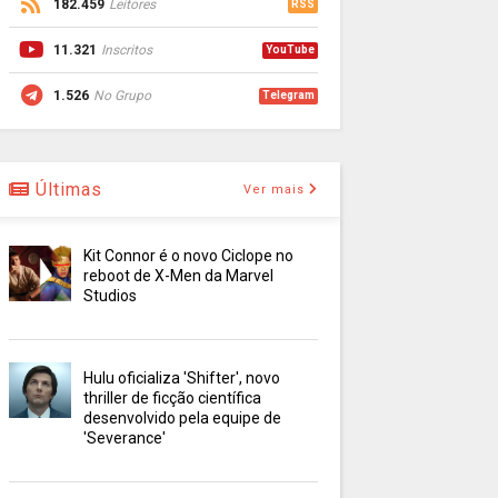
182.459
Leitores
RSS
11.321
Inscritos
YouTube
1.526
No Grupo
Telegram
Últimas
Ver mais
Kit Connor é o novo Ciclope no
reboot de X-Men da Marvel
Studios
Hulu oficializa 'Shifter', novo
thriller de ficção científica
desenvolvido pela equipe de
'Severance'