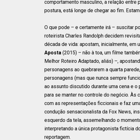
comportamento masculino, a relação entre p
postura, está longe de chegar ao fim. Esta
O que pode – e certamente irá – suscitar p
roteirista Charles Randolph decidem revis
década de vida: apostam, inicialmente, em
Aposta
(2015) – não à toa, um filme també
Melhor Roteiro Adaptado, aliás) –, apostan
personagens ao quebrarem a quarta pared
personagens (mas que nunca sempre funcio
ao assunto discutido durante uma cena e o 
para se manter no controle do negócio. Às ca
com as representações ficcionais e faz uma
condução sensacionalista da Fox News, ins
esquerdo da tela, assemelhando o momento 
interpretando a única protagonista fictícia do
reportagem.