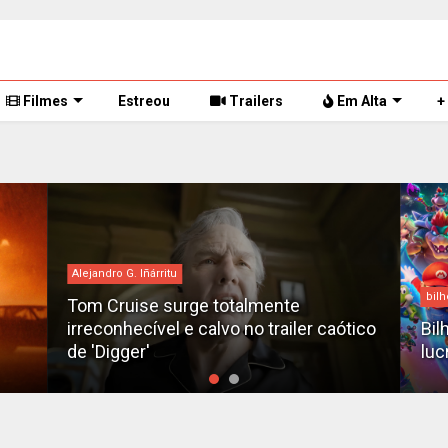
Filmes
Estreou
Trailers
Em Alta
+
Alejandro G. Iñárritu
bilh
Tom Cruise surge totalmente
irreconhecível e calvo no trailer caótico
Bil
de 'Digger'
luc