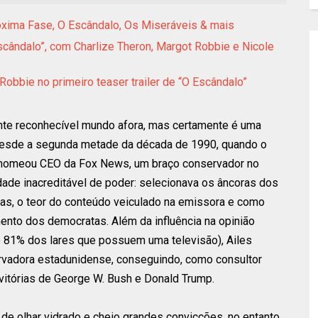
róxima Fase, O Escândalo, Os Miseráveis & mais
Escândalo”, com Charlize Theron, Margot Robbie e Nicole
Robbie no primeiro teaser trailer de “O Escândalo”
nte reconhecível mundo afora, mas certamente é uma
 Desde a segunda metade da década de 1990, quando o
nomeou CEO da Fox News, um braço conservador no
idade inacreditável de poder: selecionava os âncoras dos
mas, o teor do conteúdo veiculado na emissora e como
mento dos democratas. Além da influência na opinião
se 81% dos lares que possuem uma televisão), Ailes
rvadora estadunidense, conseguindo, como consultor
 vitórias de George W. Bush e Donald Trump.
e olhar vidrado e cheio grandes convicções, no entanto,