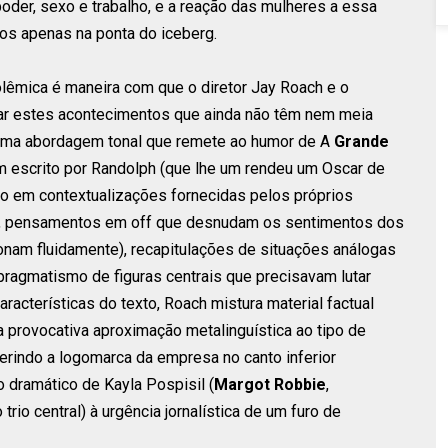
oder, sexo e trabalho, e a reação das mulheres a essa
mos apenas na ponta do iceberg.
olêmica é maneira com que o diretor Jay Roach e o
itar estes acontecimentos que ainda não têm nem meia
 uma abordagem tonal que remete ao humor de A
Grande
m escrito por Randolph (que lhe um rendeu um Oscar de
do em contextualizações fornecidas pelos próprios
e, pensamentos em off que desnudam os sentimentos dos
nam fluidamente), recapitulações de situações análogas
pragmatismo de figuras centrais que precisavam lutar
racterísticas do texto, Roach mistura material factual
 provocativa aproximação metalinguística ao tipo de
erindo a logomarca da empresa no canto inferior
dramático de Kayla Pospisil (
Margot Robbie
,
 trio central) à urgência jornalística de um furo de