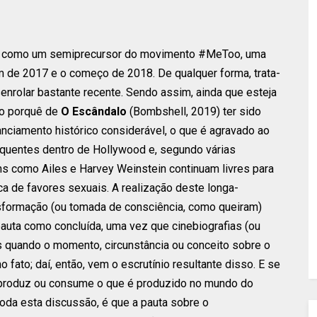
es como um semiprecursor do movimento #MeToo, uma
im de 2017 e o começo de 2018. De qualquer forma, trata-
nrolar bastante recente. Sendo assim, ainda que esteja
 o porquê de
O Escândalo
(Bombshell, 2019) ter sido
anciamento histórico considerável, o que é agravado ao
equentes dentro de Hollywood e, segundo várias
s como Ailes e Harvey Weinstein continuam livres para
ca de favores sexuais. A realização deste longa-
formação (ou tomada de consciência, como queiram)
pauta como concluída, uma vez que cinebiografias (ou
s quando o momento, circunstância ou conceito sobre o
o fato; daí, então, vem o escrutínio resultante disso. E se
produz ou consume o que é produzido no mundo do
oda esta discussão, é que a pauta sobre o