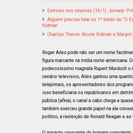
Estreias nos cinemas (16/1): Jumanji: P
Alguém precisa falar no 1º trailer de “O 
Kidman
Charlize Theron, Nicole Kidman e Margot 
Roger Ailes pode não ser um nome facilme
figura marcante na mídia norte-americana.
poderosíssimo magnata Rupert Murdoch o 
cenário televisivo, Ailes ganhou uma quant
telejornais, os apresentadores dos progra
isso beneficiaria os republicanos em detri
pública (afinal, o canal a cabo chega a qua
também exerceu grande papel na ala conse
político, a reeleição de Ronald Reagan e as
O impacto crescente do homem corpulento, d