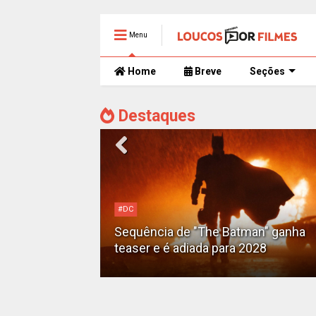
Menu
Home
Breve
Seções
Destaques
#DC
Motoqueiro
Sequência de "The Batman" ganha
teaser e é adiada para 2028