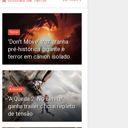
Últimas de Terror
Ver mais
Terror
'Don't Move' traz aranha
pré-histórica gigante e
terror em cânion isolado
A Queda
'A Queda 2: No Limite'
ganha trailer oficial repleto
de tensão