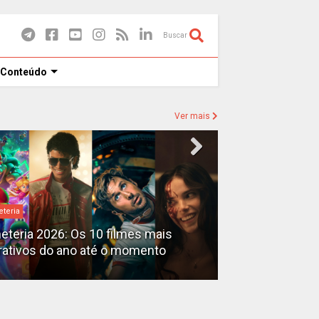
Buscar
 Conteúdo
Ver mais
eteria
Destaques
heteria 2026: Os 10 filmes mais
X-Men no MCU: 
rativos do ano até o momento
filmes além do