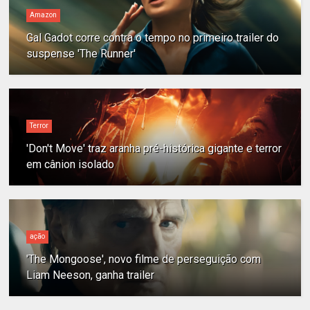
Amazon
Gal Gadot corre contra o tempo no primeiro trailer do
suspense 'The Runner'
Terror
'Don't Move' traz aranha pré-histórica gigante e terror
em cânion isolado
ação
'The Mongoose', novo filme de perseguição com
Liam Neeson, ganha trailer