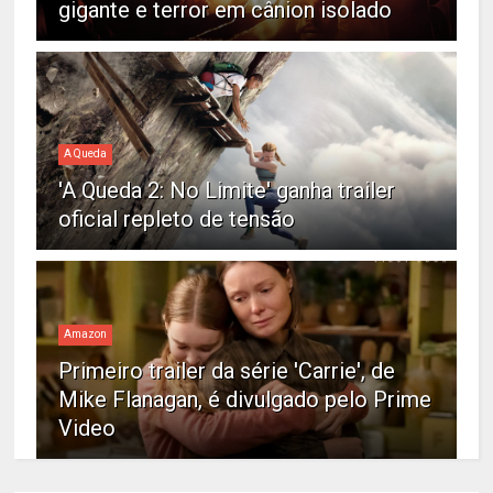
gigante e terror em cânion isolado
A Queda
'A Queda 2: No Limite' ganha trailer
oficial repleto de tensão
Amazon
Primeiro trailer da série 'Carrie', de
Mike Flanagan, é divulgado pelo Prime
Video