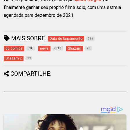
finalmente ganhar seu próprio filme solo, com uma estreia
agendada para dezembro de 2021.
MAIS SOBRE
Data de lançamento
325
dc comics
news
Shazam
708
6743
23
Shazam 2
19
COMPARTILHE: