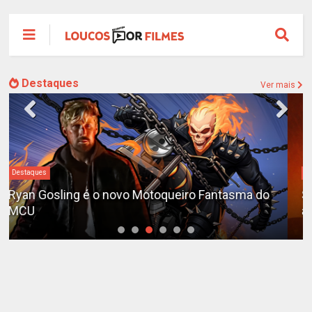
Destaques
Ver mais
#DC
Sequência de "The Batman" ganha teaser e é
adiada para 2028