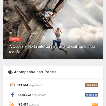
A Queda
'A Queda 2: No Limite' ganha trailer oficial repleto de
tensão
Acompanhe nas Redes
121.564
Seguidores
Instagram
1.475.392
Seguidores
Facebook
182.459
Leitores
RSS