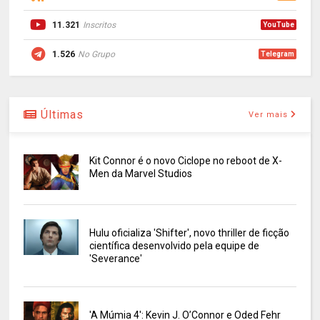
11.321
Inscritos
YouTube
1.526
No Grupo
Telegram
Últimas
Ver mais
Kit Connor é o novo Ciclope no reboot de X-
Men da Marvel Studios
Hulu oficializa 'Shifter', novo thriller de ficção
científica desenvolvido pela equipe de
'Severance'
'A Múmia 4': Kevin J. O’Connor e Oded Fehr