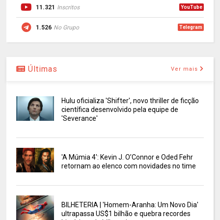
11.321
Inscritos
YouTube
1.526
No Grupo
Telegram
Últimas
Ver mais
Hulu oficializa 'Shifter', novo thriller de ficção
científica desenvolvido pela equipe de
'Severance'
'A Múmia 4': Kevin J. O’Connor e Oded Fehr
retornam ao elenco com novidades no time
BILHETERIA | 'Homem-Aranha: Um Novo Dia'
ultrapassa US$1 bilhão e quebra recordes