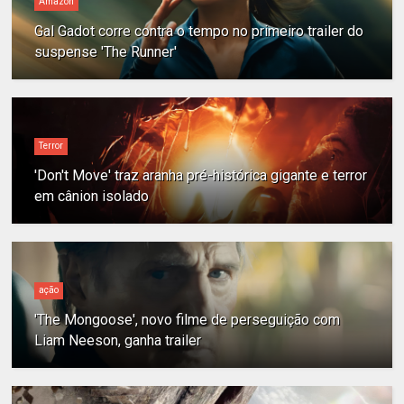
Amazon
Gal Gadot corre contra o tempo no primeiro trailer do
suspense 'The Runner'
Terror
'Don't Move' traz aranha pré-histórica gigante e terror
em cânion isolado
ação
'The Mongoose', novo filme de perseguição com
Liam Neeson, ganha trailer