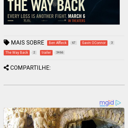
MAIS SOBRE
Ben Affleck
Gavin OConnor
67
3
The Way Back
trailer
2
3466
COMPARTILHE: