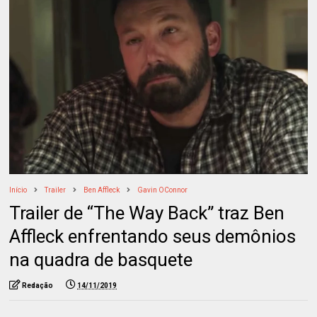
Início
Trailer
Ben Affleck
Gavin OConnor
Trailer de “The Way Back” traz Ben
Affleck enfrentando seus demônios
na quadra de basquete
Redação
14/11/2019