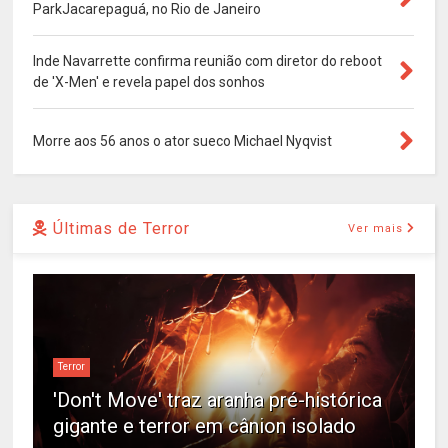
ParkJacarepaguá, no Rio de Janeiro
Inde Navarrette confirma reunião com diretor do reboot
de 'X-Men' e revela papel dos sonhos
Morre aos 56 anos o ator sueco Michael Nyqvist
Últimas de Terror
Ver mais
Terror
'Don't Move' traz aranha pré-histórica
gigante e terror em cânion isolado