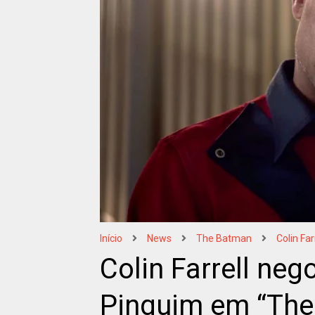
Início
News
The Batman
Colin Far
Colin Farrell neg
Pinguim em “The