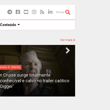
Buscar
 Conteúdo
Ver mais
andro G. Iñárritu
bilheteria
 Cruise surge totalmente
econhecível e calvo no trailer caótico
Bilheteria 2026
'Digger'
lucrativos do 