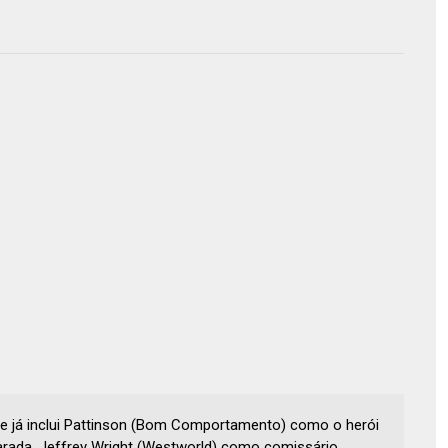
que já inclui Pattinson (Bom Comportamento) como o herói
arada, Jeffrey Wright (Westworld) como comissário