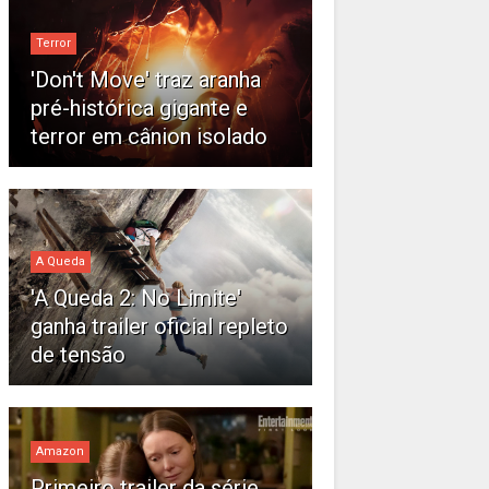
Terror
'Don't Move' traz aranha
pré-histórica gigante e
terror em cânion isolado
A Queda
'A Queda 2: No Limite'
ganha trailer oficial repleto
de tensão
Amazon
Primeiro trailer da série