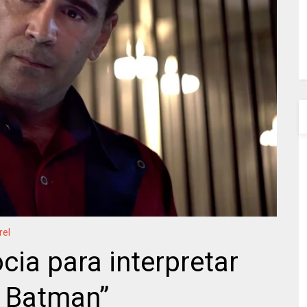
rel
ocia para interpretar
 Batman”