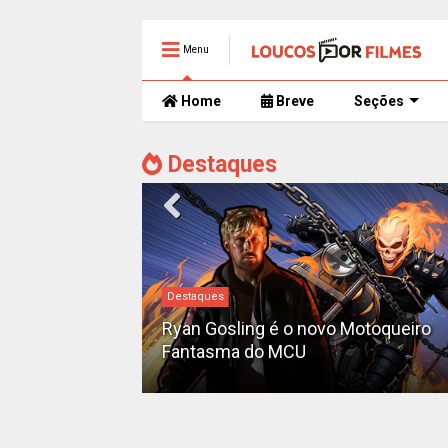
Menu
Home
Breve
Seções
Destaques
Destaques
iado como o
'Pantera Negra
Ryan Gosling é o novo Motoqueiro
Fantasma do MCU