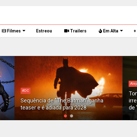
Filmes
Estreou
Trailers
Em Alta
+
Alej
#DC
Tom
Sequência de "The Batman" ganha
irr
teaser e é adiada para 2028
de 