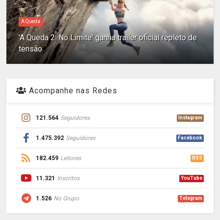
A Queda
'A Queda 2: No Limite' ganha trailer oficial repleto de
tensão
Acompanhe nas Redes
121.564
Seguidores
Instagram
1.475.392
Seguidores
Facebook
182.459
Leitores
RSS
11.321
Inscritos
YouTube
1.526
No Grupo
Telegram