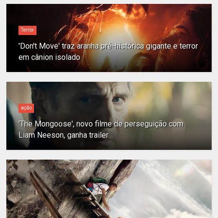
Terror
'Don't Move' traz aranha pré-histórica gigante e terror
em cânion isolado
ação
'The Mongoose', novo filme de perseguição com
Liam Neeson, ganha trailer