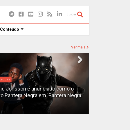
Buscar
 Conteúdo
Ver mais
taques
Destaques
id Jonsson é anunciado como o
o Pantera Negra em 'Pantera Negra
Ryan Gosling é
Fantasma do 