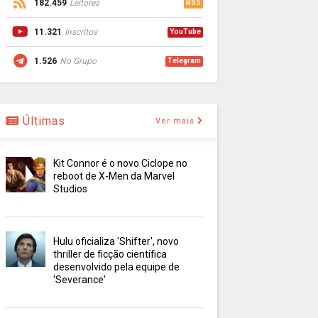
182.459
Leitores
RSS
11.321
Inscritos
YouTube
1.526
No Grupo
Telegram
Últimas
Ver mais
Kit Connor é o novo Ciclope no
reboot de X-Men da Marvel
Studios
Hulu oficializa 'Shifter', novo
thriller de ficção científica
desenvolvido pela equipe de
'Severance'