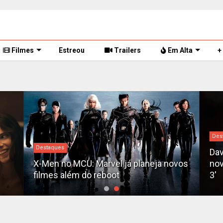
Filmes
Estreou
Trailers
Em Alta
+
Des
Destaques
Dav
X-Men no MCU: Marvel já planeja novos
nov
filmes além do reboot
3'