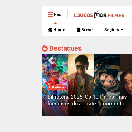
Menu
Home
Breve
Seções
Destaques
bilheteria
mente
 trailer caótico
Bilheteria 2026: Os 10 filmes mais
lucrativos do ano até o momento