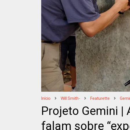
Início
Will Smith-
Featurette
Gemi
Projeto Gemini |
falam sobre “exp