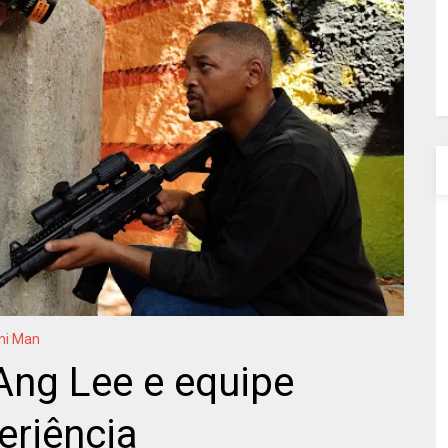
ni Man
 Ang Lee e equipe
eriência