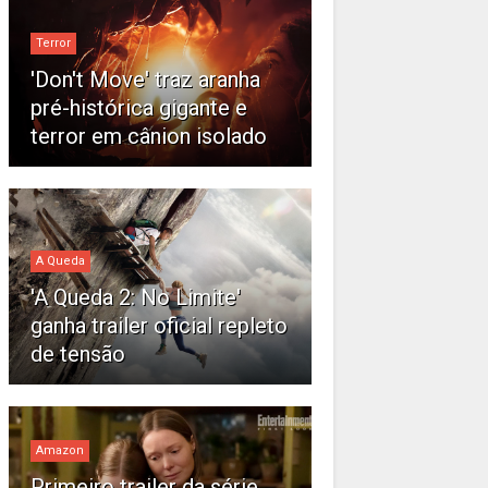
Terror
'Don't Move' traz aranha
pré-histórica gigante e
terror em cânion isolado
A Queda
'A Queda 2: No Limite'
ganha trailer oficial repleto
de tensão
Amazon
Primeiro trailer da série