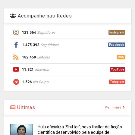
Acompanhe nas Redes
121.564
Seguidores
Instagram
1.475.392
Seguidores
Facebook
182.459
Leitores
RSS
11.321
Inscritos
YouTube
1.526
No Grupo
Telegram
Últimas
Ver mais
Hulu oficializa 'Shifter', novo thriller de ficção
científica desenvolvido pela equipe de