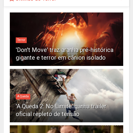
Terror
'Don't Move' traz aranha pré-histórica
gigante e terror em cânion isolado
A Queda
'A Queda 2: No Limite' ganha trailer
oficial repleto de tensão