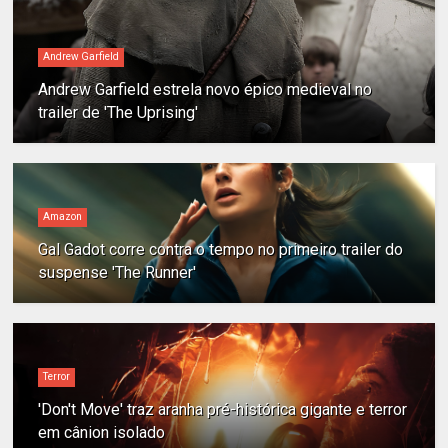
Andrew Garfield
Andrew Garfield estrela novo épico medieval no
trailer de 'The Uprising'
Amazon
Gal Gadot corre contra o tempo no primeiro trailer do
suspense 'The Runner'
Terror
'Don't Move' traz aranha pré-histórica gigante e terror
em cânion isolado