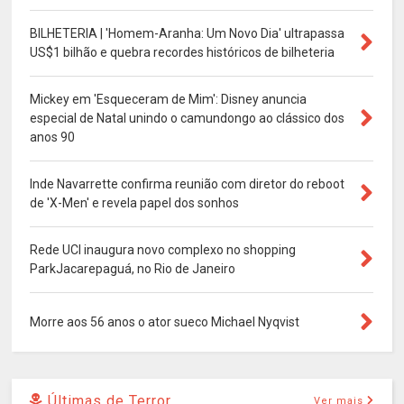
BILHETERIA | 'Homem-Aranha: Um Novo Dia' ultrapassa
US$1 bilhão e quebra recordes históricos de bilheteria
Mickey em 'Esqueceram de Mim': Disney anuncia
especial de Natal unindo o camundongo ao clássico dos
anos 90
Inde Navarrette confirma reunião com diretor do reboot
de 'X-Men' e revela papel dos sonhos
Rede UCI inaugura novo complexo no shopping
ParkJacarepaguá, no Rio de Janeiro
Morre aos 56 anos o ator sueco Michael Nyqvist
Últimas de Terror
Ver mais