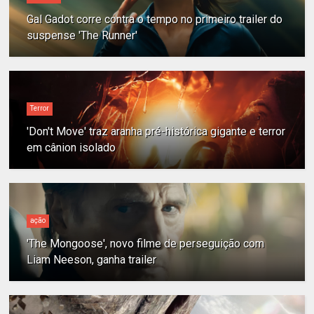
Gal Gadot corre contra o tempo no primeiro trailer do
suspense 'The Runner'
Terror
'Don't Move' traz aranha pré-histórica gigante e terror
em cânion isolado
ação
'The Mongoose', novo filme de perseguição com
Liam Neeson, ganha trailer