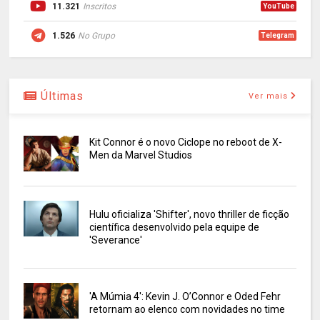
11.321
Inscritos
YouTube
1.526
No Grupo
Telegram
Últimas
Ver mais
Kit Connor é o novo Ciclope no reboot de X-
Men da Marvel Studios
Hulu oficializa 'Shifter', novo thriller de ficção
científica desenvolvido pela equipe de
'Severance'
'A Múmia 4': Kevin J. O’Connor e Oded Fehr
retornam ao elenco com novidades no time