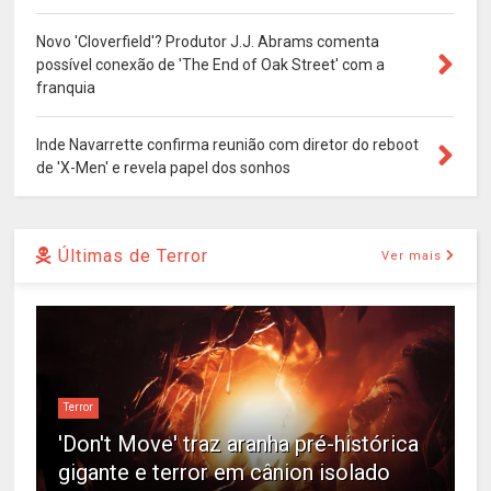
Novo 'Cloverfield'? Produtor J.J. Abrams comenta
possível conexão de 'The End of Oak Street' com a
franquia
Inde Navarrette confirma reunião com diretor do reboot
de 'X-Men' e revela papel dos sonhos
Últimas de Terror
Ver mais
Terror
'Don't Move' traz aranha pré-histórica
gigante e terror em cânion isolado