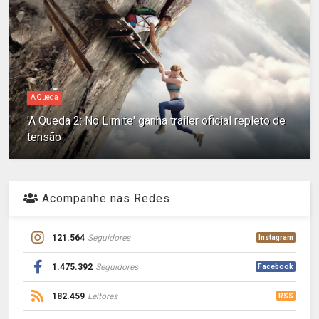
A Queda
'A Queda 2: No Limite' ganha trailer oficial repleto de
tensão
Acompanhe nas Redes
121.564
Seguidores
Instagram
1.475.392
Seguidores
Facebook
182.459
Leitores
RSS