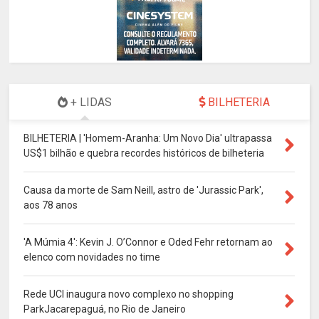
+ LIDAS
BILHETERIA
BILHETERIA | 'Homem-Aranha: Um Novo Dia' ultrapassa
US$1 bilhão e quebra recordes históricos de bilheteria
Causa da morte de Sam Neill, astro de 'Jurassic Park',
aos 78 anos
'A Múmia 4': Kevin J. O’Connor e Oded Fehr retornam ao
elenco com novidades no time
Rede UCI inaugura novo complexo no shopping
ParkJacarepaguá, no Rio de Janeiro