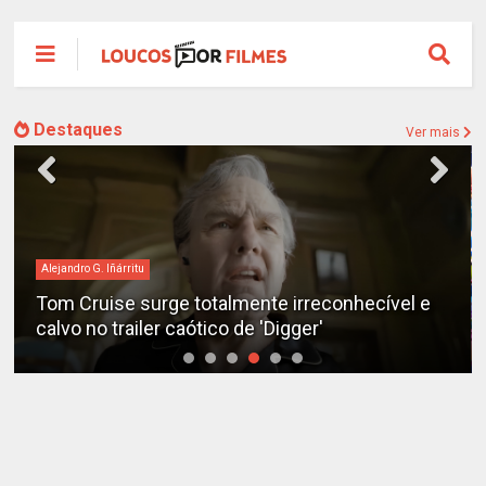
Destaques
Ver mais
Alejandro G. Iñárritu
Tom Cruise surge totalmente irreconhecível e
calvo no trailer caótico de 'Digger'