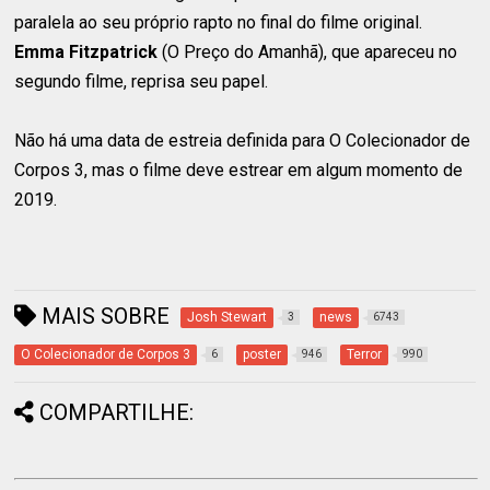
paralela ao seu próprio rapto no final do filme original.
Emma Fitzpatrick
(O Preço do Amanhã), que apareceu no
segundo filme, reprisa seu papel.
Não há uma data de estreia definida para O Colecionador de
Corpos 3, mas o filme deve estrear em algum momento de
2019.
MAIS SOBRE
Josh Stewart
news
3
6743
O Colecionador de Corpos 3
poster
Terror
6
946
990
COMPARTILHE: