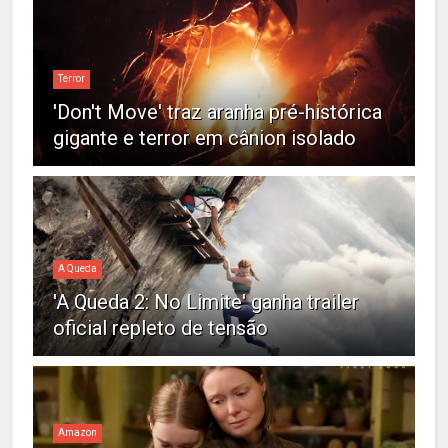
Terror
'Don't Move' traz aranha pré-histórica
gigante e terror em cânion isolado
A Queda
'A Queda 2: No Limite' ganha trailer
oficial repleto de tensão
Amazon