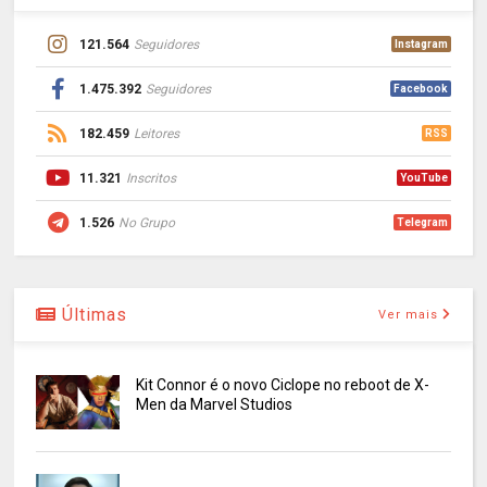
121.564
Seguidores
Instagram
1.475.392
Seguidores
Facebook
182.459
Leitores
RSS
11.321
Inscritos
YouTube
1.526
No Grupo
Telegram
Últimas
Ver mais
Kit Connor é o novo Ciclope no reboot de X-
Men da Marvel Studios