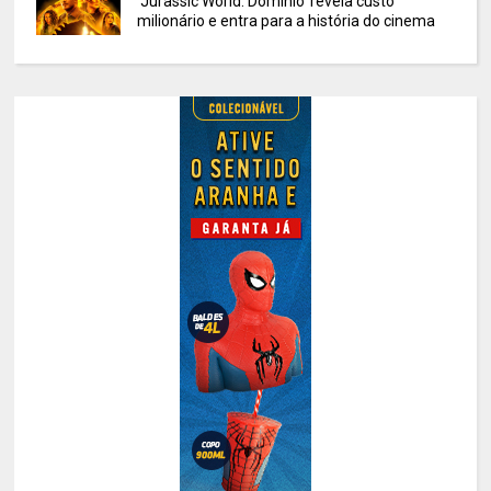
'Jurassic World: Domínio' revela custo
milionário e entra para a história do cinema