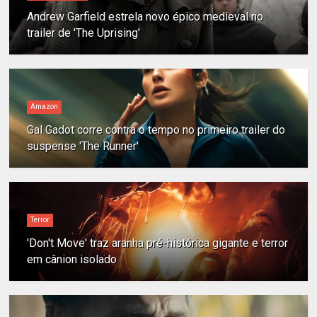
Andrew Garfield estrela novo épico medieval no
trailer de 'The Uprising'
Amazon
Gal Gadot corre contra o tempo no primeiro trailer do
suspense 'The Runner'
Terror
'Don't Move' traz aranha pré-histórica gigante e terror
em cânion isolado