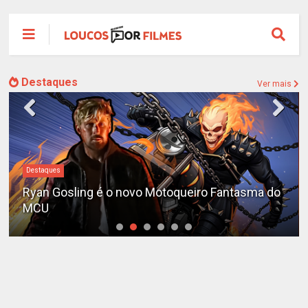
Destaques
Ver mais
Destaques
Ryan Gosling é o novo Motoqueiro Fantasma do
MCU