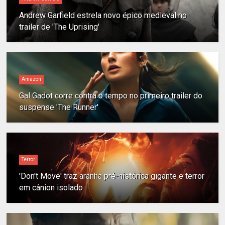
Andrew Garfield estrela novo épico medieval no
trailer de 'The Uprising'
Amazon
Gal Gadot corre contra o tempo no primeiro trailer do
suspense 'The Runner'
Terror
'Don't Move' traz aranha pré-histórica gigante e terror
em cânion isolado