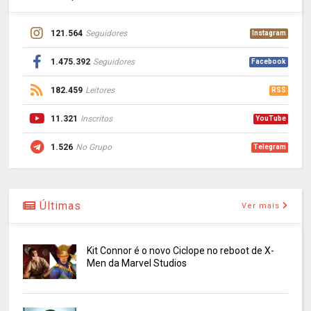
121.564
Seguidores
Instagram
1.475.392
Seguidores
Facebook
182.459
Leitores
RSS
11.321
Inscritos
YouTube
1.526
No Grupo
Telegram
Últimas
Ver mais
Kit Connor é o novo Ciclope no reboot de X-
Men da Marvel Studios