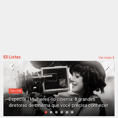
Listas
Ver mais
Top Lista
D
Especial | Mulheres no cinema: 8 grandes
E
diretoras de cinema que você precisa conhecer
e