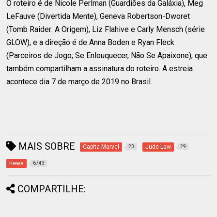
O roteiro é de Nicole Perlman (Guardiões da Galáxia), Meg
LeFauve (Divertida Mente), Geneva Robertson-Dworet
(Tomb Raider: A Origem), Liz Flahive e Carly Mensch (série
GLOW), e a direção é de Anna Boden e Ryan Fleck
(Parceiros de Jogo; Se Enlouquecer, Não Se Apaixone), que
também compartilham a assinatura do roteiro. A estreia
acontece dia 7 de março de 2019 no Brasil.
MAIS SOBRE
Capita Marvel
Jude Law
23
29
news
6743
COMPARTILHE: