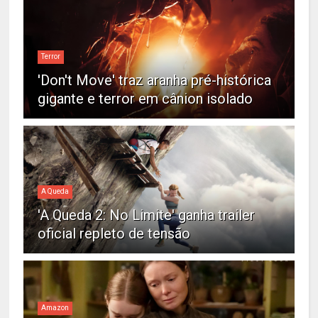
Terror
'Don't Move' traz aranha pré-histórica
gigante e terror em cânion isolado
A Queda
'A Queda 2: No Limite' ganha trailer
oficial repleto de tensão
Amazon