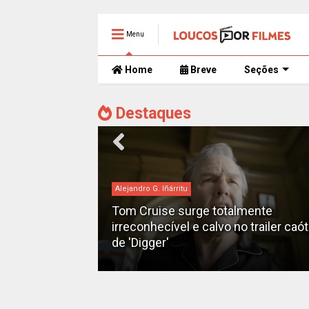
Menu
Home
Breve
Seções
Destaques
Alejandro G. Iñárritu
Tom Cruise surge totalmente
man" ganha
irreconhecível e calvo no trailer caó
2028
de 'Digger'