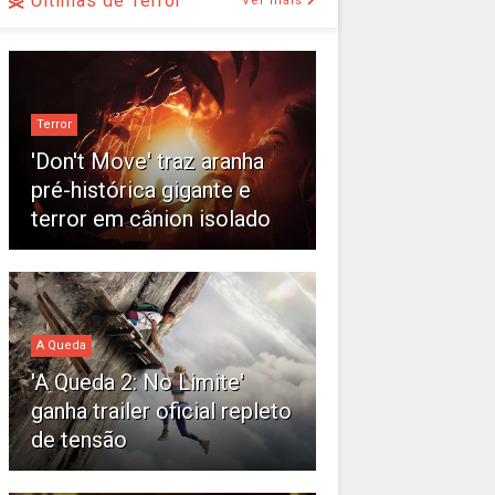
Últimas de Terror
Ver mais
Terror
'Don't Move' traz aranha
pré-histórica gigante e
terror em cânion isolado
A Queda
'A Queda 2: No Limite'
ganha trailer oficial repleto
de tensão