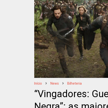
Início
News
Bilheteria
“Vingadores: Guer
Negra”: as maiore