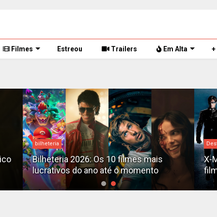
Filmes
Estreou
Trailers
Em Alta
+
bilheteria
Des
tico
Bilheteria 2026: Os 10 filmes mais
X-M
lucrativos do ano até o momento
fil