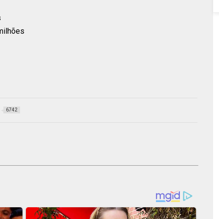
s
milhões
6742