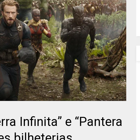
ra Infinita” e “Pantera
s bilheterias