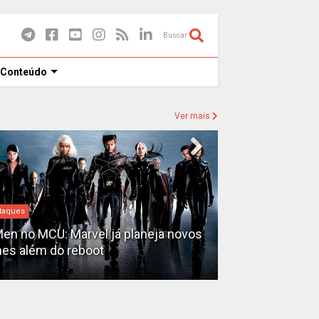
Buscar
 Conteúdo
Ver mais
Destaques
taques
David Jonsson
en no MCU: Marvel já planeja novos
novo Pantera N
mes além do reboot
3'