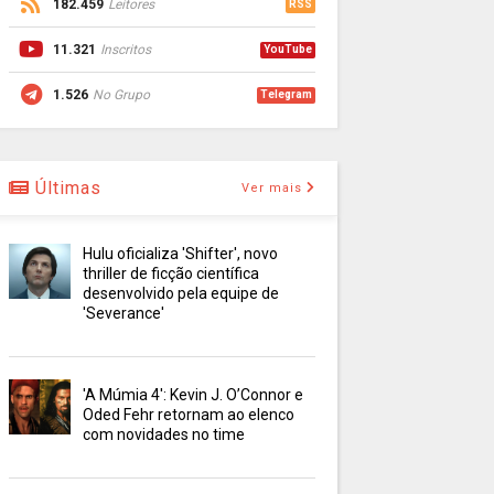
182.459
Leitores
RSS
11.321
Inscritos
YouTube
1.526
No Grupo
Telegram
Últimas
Ver mais
Hulu oficializa 'Shifter', novo
thriller de ficção científica
desenvolvido pela equipe de
'Severance'
'A Múmia 4': Kevin J. O’Connor e
Oded Fehr retornam ao elenco
com novidades no time