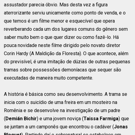
assustador parecia óbvio. Mas desta vez a figura
aterrorizante serviu unicamente como ponto de venda, e o
que temos é um filme menor e esquecível que opera
reverberando cada um dos lugares comuns do gênero sem
saber muito bem o que quer dizer ou como fazê-lo. Há
pouca novidade neste filme dirigido pelo novato diretor
Corin Hardy (A Maldição da Floresta). O que acontece, além
do previsível, é uma imitação de dúzias de outras pequenas
tramas sobre possessões demoníacas que sequer são
executadas de maneira muito competente.
A história é básica como seu desenvolvimento. A trama se
inicia com o suicídio de uma freira em um mosteiro na
Romênia e se desenvolve na investigação de um padre
(
Demián Bichir
) e uma jovem noviça (
Taissa Farmiga
) que
se juntam a um camponês que encontrou o cadáver (
Jonas
Bloquet
). Partindo daí o sobrenatural se estabelece em