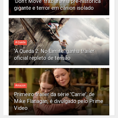
'Don't Move' traz aranha pré-histórica
gigante e terror em cânion isolado
A Queda
'A Queda 2: No Limite' ganha trailer
oficial repleto de tensão
Amazon
Primeiro trailer da série 'Carrie', de
Mike Flanagan, é divulgado pelo Prime
Video