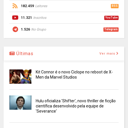
182.459
Leitores
RSS
11.321
Inscritos
YouTube
1.526
No Grupo
Telegram
Últimas
Ver mais
Kit Connor é o novo Ciclope no reboot de X-
Men da Marvel Studios
Hulu oficializa 'Shifter', novo thriller de ficção
científica desenvolvido pela equipe de
'Severance'