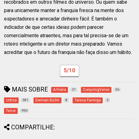
recobrados em outros filmes do universo. Ou quem sabe
para unicamente manter a franquia fresca na mente dos
espectadores e arrecadar dinheiro fácil. É também o
indicador de que certas ideias podem parecer
comercialmente atraentes, mas para tal precisa-se de um
roteiro inteligente e um diretor mais preparado. Vamos
acreditar que o futuro da franquia não faça disso um hábito.
5/10
MAIS SOBRE
A Freira
ConjuringVerse
21
56
critica
Demian Bichir
Taissa Farmiga
581
8
3
Terror
990
COMPARTILHE: