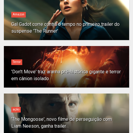
Amazon
Gal Gadot corre contra o tempo no primeiro trailer do
suspense 'The Runner'
Terror
'Don't Move' traz aranha pré-histórica gigante e terror
em cânion isolado
ação
'The Mongoose', novo filme de perseguição com
Liam Neeson, ganha trailer