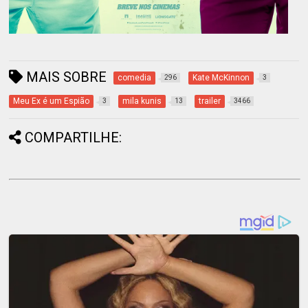
MAIS SOBRE
comedia
Kate McKinnon
296
3
Meu Ex é um Espião
mila kunis
trailer
3
13
3466
COMPARTILHE: