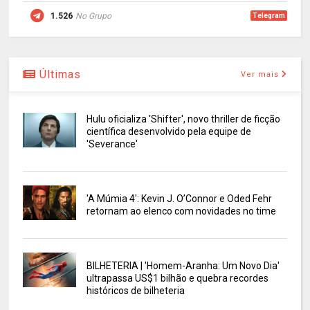
1.526
No Grupo
Telegram
Últimas
Ver mais
Hulu oficializa 'Shifter', novo thriller de ficção
científica desenvolvido pela equipe de
'Severance'
'A Múmia 4': Kevin J. O’Connor e Oded Fehr
retornam ao elenco com novidades no time
BILHETERIA | 'Homem-Aranha: Um Novo Dia'
ultrapassa US$1 bilhão e quebra recordes
históricos de bilheteria