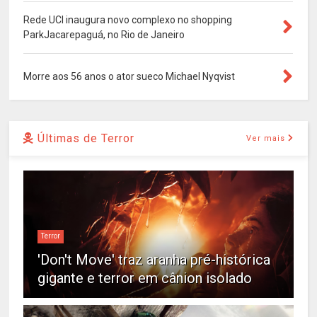
Rede UCI inaugura novo complexo no shopping
ParkJacarepaguá, no Rio de Janeiro
Morre aos 56 anos o ator sueco Michael Nyqvist
Últimas de Terror
Ver mais
Terror
'Don't Move' traz aranha pré-histórica
gigante e terror em cânion isolado