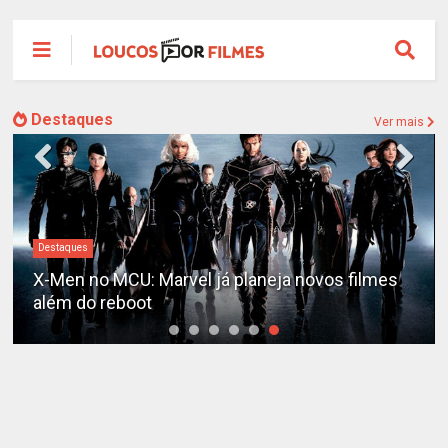
Destaques
Ver mais
Destaques
X-Men no MCU: Marvel já planeja novos filmes
além do reboot