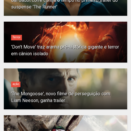
Gal Gadot corre contra o tempo no primeiro trailer do
suspense 'The Runner'
Terror
'Don't Move' traz aranha pré-histórica gigante e terror
em cânion isolado
ação
'The Mongoose', novo filme de perseguição com
Liam Neeson, ganha trailer