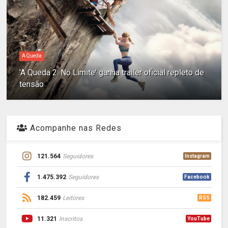
A Queda
'A Queda 2: No Limite' ganha trailer oficial repleto de
tensão
Acompanhe nas Redes
121.564
Seguidores
Instagram
1.475.392
Seguidores
Facebook
182.459
Leitores
RSS
11.321
Inscritos
YouTube