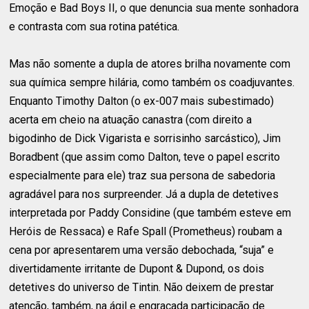
Emoção e Bad Boys II, o que denuncia sua mente sonhadora
e contrasta com sua rotina patética.
Mas não somente a dupla de atores brilha novamente com
sua química sempre hilária, como também os coadjuvantes.
Enquanto Timothy Dalton (o ex-007 mais subestimado)
acerta em cheio na atuação canastra (com direito a
bigodinho de Dick Vigarista e sorrisinho sarcástico), Jim
Boradbent (que assim como Dalton, teve o papel escrito
especialmente para ele) traz sua persona de sabedoria
agradável para nos surpreender. Já a dupla de detetives
interpretada por Paddy Considine (que também esteve em
Heróis de Ressaca) e Rafe Spall (Prometheus) roubam a
cena por apresentarem uma versão debochada, “suja” e
divertidamente irritante de Dupont & Dupond, os dois
detetives do universo de Tintin. Não deixem de prestar
atenção, também, na ágil e engraçada participação de