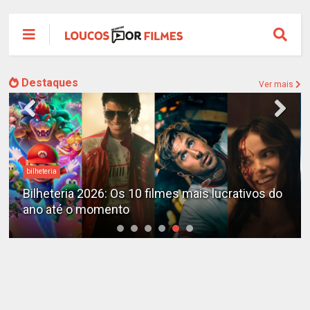
Destaques
Ver mais
Destaques
X-Men no MCU: Marvel já planeja novos filmes
além do reboot