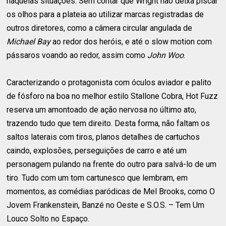
naquelas situações. Sem contar que Wright não deixa piscar
os olhos para a plateia ao utilizar marcas registradas de
outros diretores, como a câmera circular angulada de
Michael Bay
ao redor dos heróis, e até o slow motion com
pássaros voando ao redor, assim como
John Woo
.
Caracterizando o protagonista com óculos aviador e palito
de fósforo na boa no melhor estilo Stallone Cobra, Hot Fuzz
reserva um amontoado de ação nervosa no último ato,
trazendo tudo que tem direito. Desta forma, não faltam os
saltos laterais com tiros, planos detalhes de cartuchos
caindo, explosões, perseguições de carro e até um
personagem pulando na frente do outro para salvá-lo de um
tiro. Tudo com um tom cartunesco que lembram, em
momentos, as comédias paródicas de Mel Brooks, como O
Jovem Frankenstein, Banzé no Oeste e S.O.S. – Tem Um
Louco Solto no Espaço.