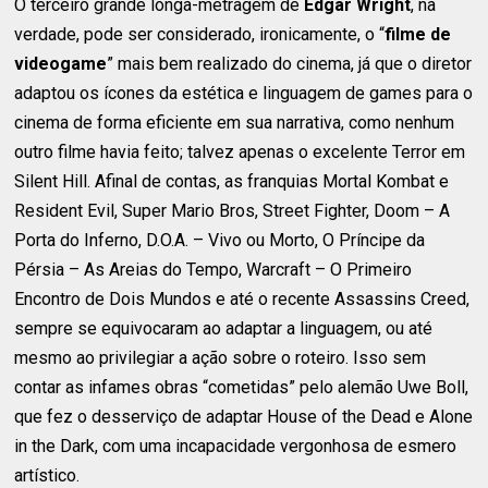
O terceiro grande longa-metragem de
Edgar Wright
, na
verdade, pode ser considerado, ironicamente, o “
filme de
videogame
” mais bem realizado do cinema, já que o diretor
adaptou os ícones da estética e linguagem de games para o
cinema de forma eficiente em sua narrativa, como nenhum
outro filme havia feito; talvez apenas o excelente Terror em
Silent Hill. Afinal de contas, as franquias Mortal Kombat e
Resident Evil, Super Mario Bros, Street Fighter, Doom – A
Porta do Inferno, D.O.A. – Vivo ou Morto, O Príncipe da
Pérsia – As Areias do Tempo, Warcraft – O Primeiro
Encontro de Dois Mundos e até o recente Assassins Creed,
sempre se equivocaram ao adaptar a linguagem, ou até
mesmo ao privilegiar a ação sobre o roteiro. Isso sem
contar as infames obras “cometidas” pelo alemão Uwe Boll,
que fez o desserviço de adaptar House of the Dead e Alone
in the Dark, com uma incapacidade vergonhosa de esmero
artístico.