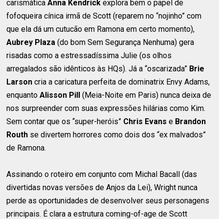
carismática
Anna Kendrick
explora bem o papel de
fofoqueira cínica irmã de Scott (reparem no “nojinho” com
que ela dá um cutucão em Ramona em certo momento),
Aubrey Plaza
(do bom Sem Segurança Nenhuma) gera
risadas como a estressadíssima Julie (os olhos
arregalados são idênticos às HQs). Já a “oscarizada”
Brie
Larson
cria a caricatura perfeita de dominatrix Envy Adams,
enquanto
Alisson Pill
(Meia-Noite em Paris) nunca deixa de
nos surpreender com suas expressões hilárias como Kim.
Sem contar que os “super-heróis”
Chris Evans
e
Brandon
Routh
se divertem horrores como dois dos “ex malvados”
de Ramona.
Assinando o roteiro em conjunto com Michal Bacall (das
divertidas novas versões de Anjos da Lei), Wright nunca
perde as oportunidades de desenvolver seus personagens
principais. É clara a estrutura coming-of-age de Scott