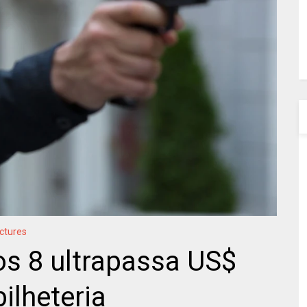
ictures
os 8 ultrapassa US$
ilheteria