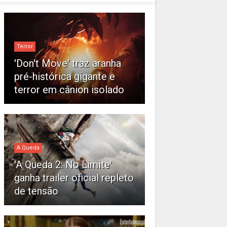
Terror
'Don't Move' traz aranha
pré-histórica gigante e
terror em cânion isolado
A Queda
'A Queda 2: No Limite'
ganha trailer oficial repleto
de tensão