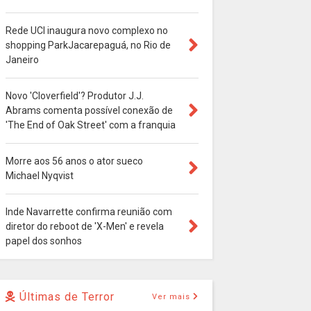
Rede UCI inaugura novo complexo no
shopping ParkJacarepaguá, no Rio de
Janeiro
Novo 'Cloverfield'? Produtor J.J.
Abrams comenta possível conexão de
'The End of Oak Street' com a franquia
Morre aos 56 anos o ator sueco
Michael Nyqvist
Inde Navarrette confirma reunião com
diretor do reboot de 'X-Men' e revela
papel dos sonhos
Últimas de Terror
Ver mais