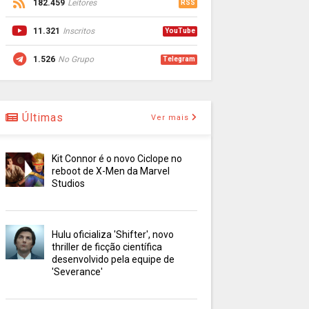
182.459
Leitores
RSS
11.321
Inscritos
YouTube
1.526
No Grupo
Telegram
Últimas
Ver mais
Kit Connor é o novo Ciclope no
reboot de X-Men da Marvel
Studios
Hulu oficializa 'Shifter', novo
thriller de ficção científica
desenvolvido pela equipe de
'Severance'