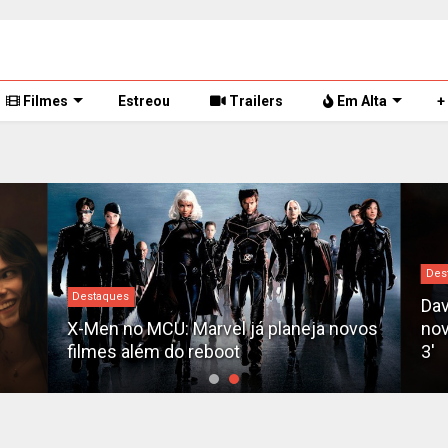
Filmes
Estreou
Trailers
Em Alta
+
Destaques
David Jonsson é anunciado como o
novos
novo Pantera Negra em 'Pantera Negra
R
3'
F