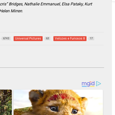
ris” Bridges, Nathalie Emmanuel, Elsa Pataky, Kurt
 Helen Mirren
.
Universal Pictures
Velozes e Furiosos 8
6743
63
17