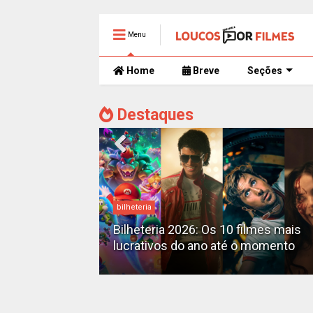
Menu
Home
Breve
Seções
Destaques
Destaques
 filmes mais
X-Men no MCU: Marvel já planeja 
é o momento
filmes além do reboot