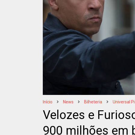
Início
News
Bilheteria
Universal P
Velozes e Furios
900 milhões em b